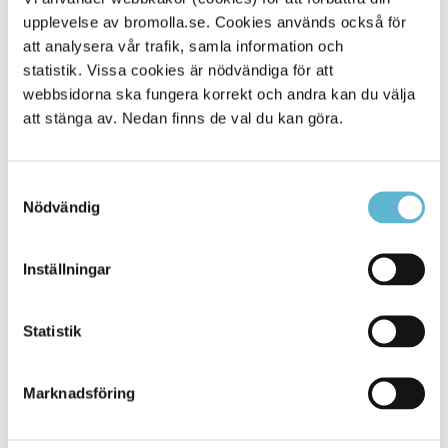
upplevelse av bromolla.se. Cookies används också för
Alla platser
901
att analysera vår trafik, samla information och
statistik. Vissa cookies är nödvändiga för att
webbsidorna ska fungera korrekt och andra kan du välja
att stänga av. Nedan finns de val du kan göra.
Samtyckesval
Nödvändig
Inställningar
KONTAKT
Statistik
Besöksadress
Kommunhuset, Storgatan 48
Postadress
Marknadsföring
Box 18, 295 21 Bromölla
E-post