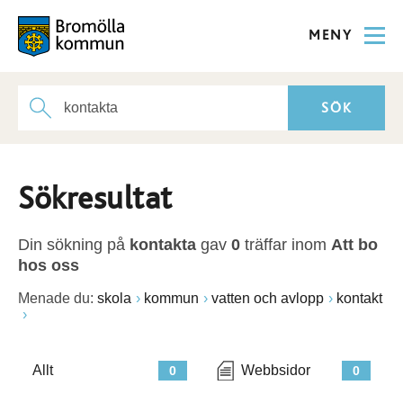
MENY
Sökresultat
Din sökning på
kontakta
gav
0
träffar inom
Att bo
hos oss
Menade du:
skola
kommun
vatten och avlopp
kontakt
Allt
Webbsidor
0
0