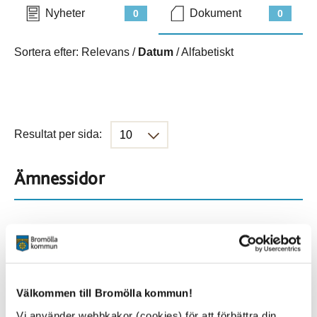
Nyheter
Dokument
0
0
Sortera efter:
Relevans
/
Datum
/
Alfabetiskt
Resultat per sida:
Ämnessidor
Hela webbplatsen
901
Platser
Välkommen till Bromölla kommun!
Vi använder webbkakor (cookies) för att förbättra din