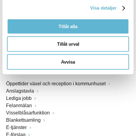
kommunstyrelsen@bromolla.se
Visa detaljer
Webbadress
www.bromolla.se
Tillåt alla
Växel: 0456-82 20 00
Fax: 0456-82 22 00
Tillåt urval
Org.nr: 212000-0894
Avvisa
SNABBVAL
Öppettider växel och reception i kommunhuset
Anslagstavla
Lediga jobb
Felanmälan
Visselblåsarfunktion
Blankettsamling
E-tjänster
E-förslag