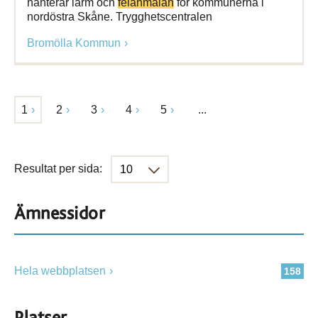
hanterar larm och
felanmälan
för kommunerna i
nordöstra Skåne. Trygghetscentralen
Bromölla Kommun
1
2
3
4
5
...
Resultat per sida:
Ämnessidor
Hela webbplatsen
158