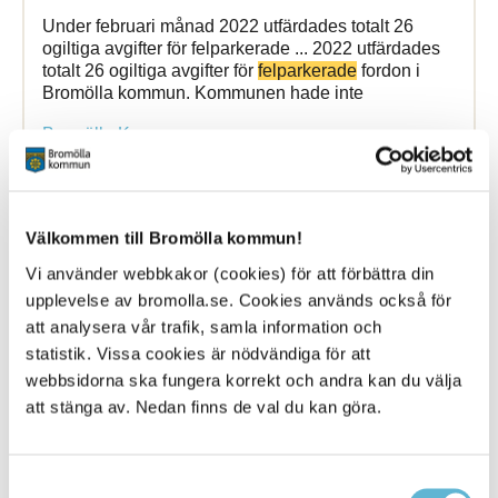
Under februari månad 2022 utfärdades totalt 26
ogiltiga avgifter för felparkerade ... 2022 utfärdades
totalt 26 ogiltiga avgifter för
felparkerade
fordon i
Bromölla kommun. Kommunen hade inte
Bromölla Kommun
Dialog och synpunkter
Välkommen till Bromölla kommun!
Vi använder webbkakor (cookies) för att förbättra din
4 December 2023
upplevelse av bromolla.se. Cookies används också för
att analysera vår trafik, samla information och
Webbsida
statistik. Vissa cookies är nödvändiga för att
Medborgarnas engagemang genom att delta i
webbsidorna ska fungera korrekt och andra kan du välja
medborgardialog, lämna synpunkter, göra ... delta i
att stänga av. Nedan finns de val du kan göra.
medborgardialog, lämna synpunkter, göra
felanmälningar
är viktigt för kommunens politiker och
förvaltning
Samtyckesval