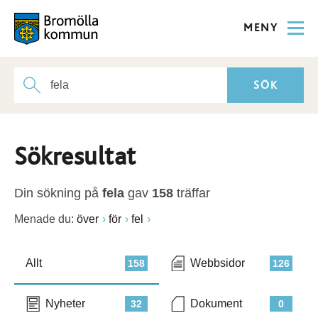
MENY
Sökresultat
Din sökning på
fela
gav
158
träffar
Menade du:
över
för
fel
Allt
Webbsidor
158
126
Nyheter
Dokument
32
0