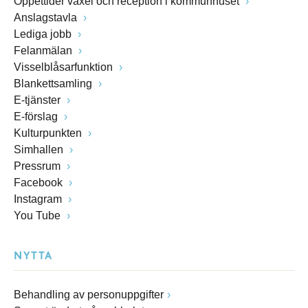
Öppettider växel och reception i kommunhuset
Anslagstavla
Lediga jobb
Felanmälan
Visselblåsarfunktion
Blankettsamling
E-tjänster
E-förslag
Kulturpunkten
Simhallen
Pressrum
Facebook
Instagram
You Tube
NYTTA
Behandling av personuppgifter