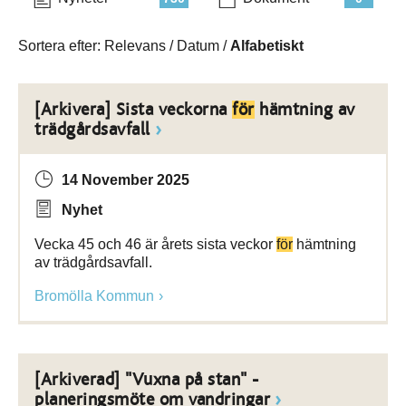
Sortera efter:
Relevans
/
Datum
/
Alfabetiskt
[Arkivera] Sista veckorna
för
hämtning av
trädgårdsavfall
14 November 2025
Nyhet
Vecka 45 och 46 är årets sista veckor
för
hämtning
av trädgårdsavfall.
Bromölla Kommun
[Arkiverad] "Vuxna på stan" -
planeringsmöte om vandringar