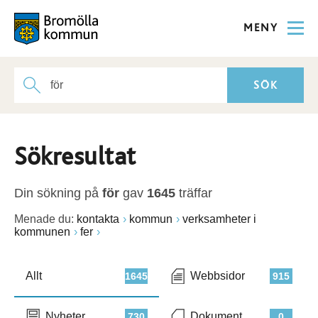
MENY
Sökresultat
Din sökning på
för
gav
1645
träffar
Menade du:
kontakta
kommun
verksamheter i
kommunen
fer
Allt
Webbsidor
1645
915
Nyheter
Dokument
730
0