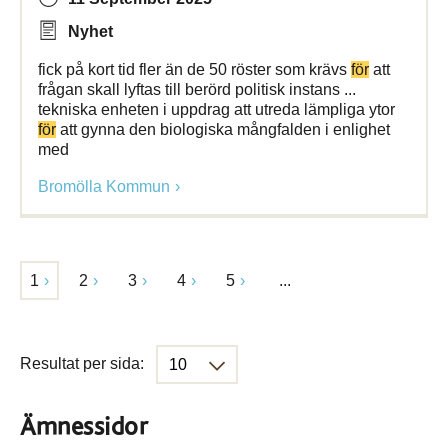
Nyhet
fick på kort tid fler än de 50 röster som krävs
för
att
frågan skall lyftas till berörd politisk instans ...
tekniska enheten i uppdrag att utreda lämpliga ytor
för
att gynna den biologiska mångfalden i enlighet
med
Bromölla Kommun
1
2
3
4
5
...
Resultat per sida:
Ämnessidor