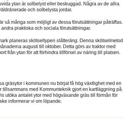
vida ytan är solbelyst eller beskuggad. Några av de allra
väldränerade och solbelysta jordar.
är så många som möjligt av dessa förutsättningar påträffas.
n andra praktiska och sociala förutsättningar.
smark planeras skötseltypen
slåtteräng
. Denna skötselmetod
ånaderna augusti till oktober. Detta görs av traktor med
från ytan för att förhindra tillförsel av näring till platsen.
ssa gräsytor i kommunen nu börjat få hög växtlighet med en
r tillsammans med Kommunteknik gjort en kartläggning på
is utöka antalet ytor med högväxande gräs till förmån för
 ske informerar vi om löpande.