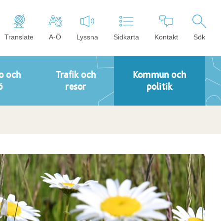
Translate
A-Ö
Lyssna
Sidkarta
Kontakt
Sök
o och
Trafik och
Kommun och
ö
resor
politik