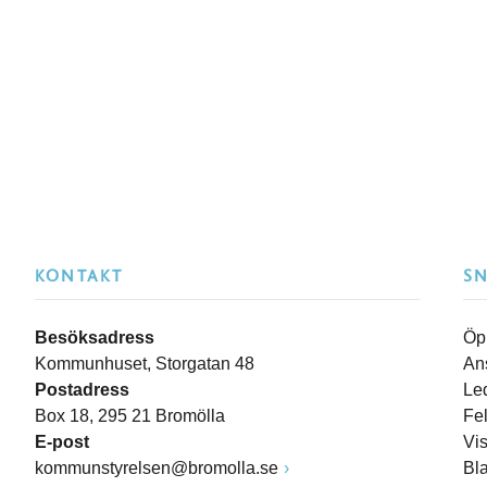
KONTAKT
S
Besöksadress
Öp
Kommunhuset, Storgatan 48
An
Postadress
Le
Box 18, 295 21 Bromölla
Fe
E-post
Vi
kommunstyrelsen@bromolla.se
Bl