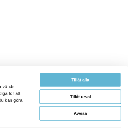
Tillåt alla
 används
iga för att
Tillåt urval
du kan göra.
Avvisa