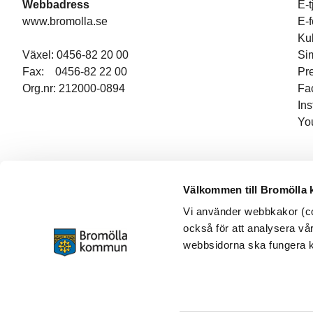
Webbadress
E-t
www.bromolla.se
E-
Ku
Växel: 0456-82 20 00
Si
Fax: 0456-82 22 00
Pr
Org.nr: 212000-0894
Fa
In
Yo
Välkommen till Bromölla
Vi använder webbkakor (coo
också för att analysera vår
webbsidorna ska fungera ko