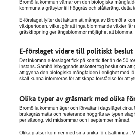
Bromölla kommun värnar om den biologiska mångfalde
kommunala gräsytor till höggräs och slåtteräng, detta 
E-förslaget lyfter det faktum att många av Bromölla k
växtperioden, vilket gör att inga blommande växter får 
gräsklippning ger ängsblommor möjlighet att blomma, vi
E-förslaget vidare till politiskt beslut
Det inkomna e-förslaget fick på kort tid fler än de 50 röst
instans. Samhällsbyggnadsutskottet tog beslut om att g
att gynna den biologiska mångfalden i enlighet med lämn
skall kunna informeras för att skapa förståelse för att yt
Olika typer av gräsmark med olika fö
Bromölla kommun äger och förvaltar i dagsläget cirka 
bruksgräsmatta och resterande höggräs av typen slagh
per säsong, vid midsommar och i september månad.
Olika platser kommer med sina unika förutsättningar. V