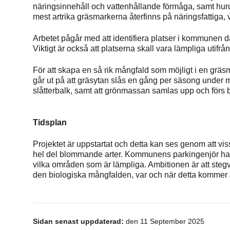
näringsinnehåll och vattenhållande förmåga, samt huru
mest artrika gräsmarkerna återfinns på näringsfattiga, 
Arbetet pågår med att identifiera platser i kommunen d
Viktigt är också att platserna skall vara lämpliga utifrå
För att skapa en så rik mångfald som möjligt i en grä
går ut på att gräsytan slås en gång per säsong under m
slåtterbalk, samt att grönmassan samlas upp och förs bort 
Tidsplan
Projektet är uppstartat och detta kan ses genom att vi
hel del blommande arter. Kommunens parkingenjör ha
vilka områden som är lämpliga. Ambitionen är att stegv
den biologiska mångfalden, var och när detta kommer
Sidan senast uppdaterad:
den 11 September 2025