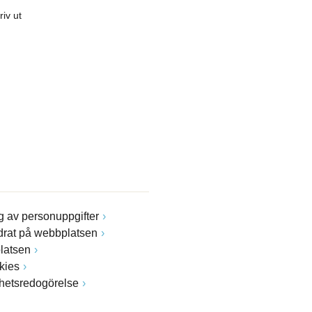
riv ut
 av personuppgifter
drat på webbplatsen
latsen
kies
ghetsredogörelse