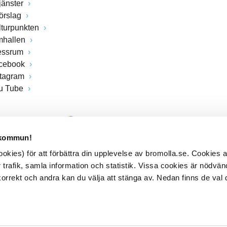
jänster
förslag
lturpunkten
mhallen
essrum
cebook
stagram
u Tube
 kommun!
kies) för att förbättra din upplevelse av bromolla.se. Cookies
 trafik, samla information och statistik. Vissa cookies är nödvänd
rrekt och andra kan du välja att stänga av. Nedan finns de val 