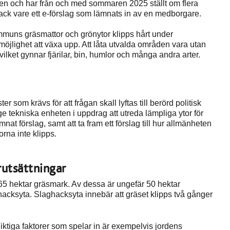
n och har från och med sommaren 2025 ställt om flera
tack vare ett e-förslag som lämnats in av en medborgare.
ommuns gräsmattor och grönytor klipps hårt under
möjlighet att växa upp. Att låta utvalda områden vara utan
lket gynnar fjärilar, bin, humlor och många andra arter.
er som krävs för att frågan skall lyftas till berörd politisk
e tekniska enheten i uppdrag att utreda lämpliga ytor för
at förslag, samt att ta fram ett förslag till hur allmänheten
orna inte klipps.
rutsättningar
65 hektar gräsmark. Av dessa är ungefär 50 hektar
acksyta. Slaghacksyta innebär att gräset klipps två gånger
iktiga faktorer som spelar in är exempelvis jordens