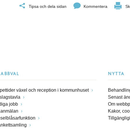
Tipsa och dela sidan
Kommentera
Sk
NABBVAL
NYTTA
pettider växel och reception i kommunhuset
Behandling
slagstavla
Senast än
diga jobb
Om webbp
lanmälan
Kakor, coo
sselblåsarfunktion
Tillgängli
ankettsamling