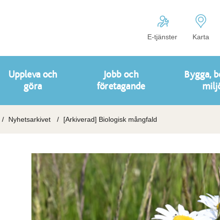
E-tjänster
Karta
Uppleva och
Jobb och
Bygga, b
göra
företagande
milj
Nyhetsarkivet
[Arkiverad] Biologisk mångfald