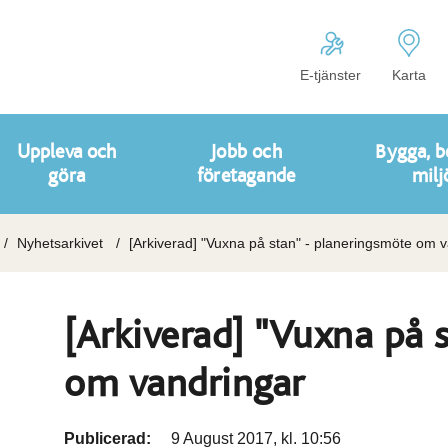
E-tjänster
Karta
Uppleva och
Jobb och
Bygga, b
göra
företagande
milj
Nyhetsarkivet
[Arkiverad] "Vuxna på stan" - planeringsmöte om 
[Arkiverad] "Vuxna på 
om vandringar
Publicerad:
9 August 2017, kl. 10:56