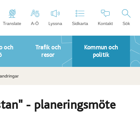
Translate
A-Ö
Lyssna
Sidkarta
Kontakt
Sök
o och
Trafik och
Kommun och
ö
resor
politik
vandringar
stan" - planeringsmöte