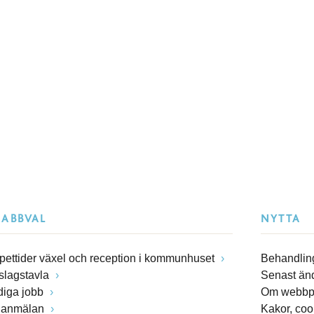
NABBVAL
NYTTA
pettider växel och reception i kommunhuset
Behandling
slagstavla
Senast än
diga jobb
Om webbp
lanmälan
Kakor, coo