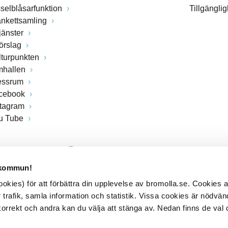
sselblåsarfunktion
Tillgängli
ankettsamling
jänster
förslag
lturpunkten
mhallen
essrum
cebook
stagram
u Tube
 kommun!
kies) för att förbättra din upplevelse av bromolla.se. Cookies
 trafik, samla information och statistik. Vissa cookies är nödvänd
rrekt och andra kan du välja att stänga av. Nedan finns de val 