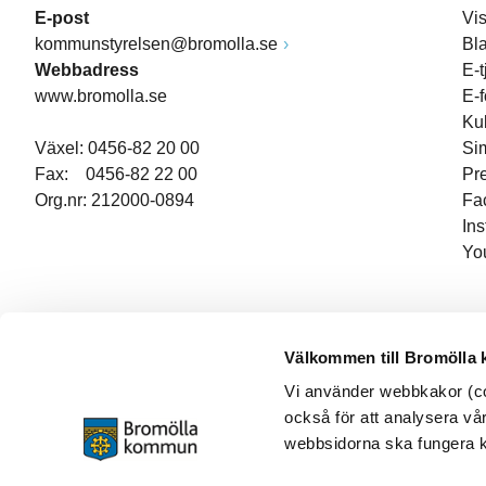
E-post
Vi
kommunstyrelsen@bromolla.se
Bl
Webbadress
E-t
www.bromolla.se
E-
Ku
Växel: 0456-82 20 00
Si
Fax: 0456-82 22 00
Pr
Org.nr: 212000-0894
Fa
In
Yo
Välkommen till Bromölla
Vi använder webbkakor (coo
också för att analysera vår
webbsidorna ska fungera ko