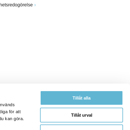
ghetsredogörelse
Tillåt alla
 används
iga för att
Tillåt urval
du kan göra.