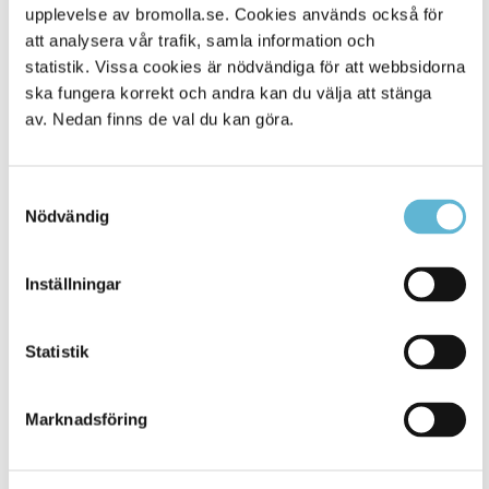
Alla platser
716
upplevelse av bromolla.se. Cookies används också för
att analysera vår trafik, samla information och
statistik. Vissa cookies är nödvändiga för att webbsidorna
ska fungera korrekt och andra kan du välja att stänga
av. Nedan finns de val du kan göra.
Samtyckesval
Nödvändig
Inställningar
KONTAKT
Besöksadress
Statistik
Kommunhuset, Storgatan 48
Postadress
Marknadsföring
Box 18, 295 21 Bromölla
E-post
kommunstyrelsen@bromolla.se