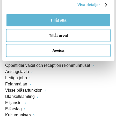
Webbadress
Visa detaljer
www.bromolla.se
Tillåt alla
Växel: 0456-82 20 00
Fax: 0456-82 22 00
Tillåt urval
Org.nr: 212000-0894
Avvisa
SNABBVAL
Öppettider växel och reception i kommunhuset
Anslagstavla
Lediga jobb
Felanmälan
Visselblåsarfunktion
Blankettsamling
E-tjänster
E-förslag
Kulturpunkten