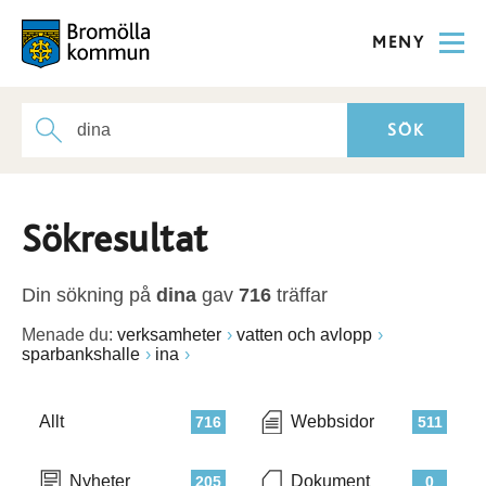
MENY
Sökresultat
Din sökning på
dina
gav
716
träffar
Menade du:
verksamheter
vatten och avlopp
sparbankshalle
ina
Allt
Webbsidor
716
511
Nyheter
Dokument
205
0