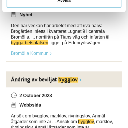
Avvisa
18 February 2021
Nyhet
Den här veckan har arbetet med att riva halva
Brogården inletts i kvarteret Lugnet 9 i centrala
Bromölla. ... norrifrån på Tians väg och infarten till
byggarbetsplatsen
ligger på Edenrydsvägen.
Bromölla Kommun
Ändring av beviljat
bygglov
2 October 2023
Webbsida
Ansök om bygglov, marklov, rivningslov, Anmäl
åtgärder som inte är ... Ansök om
bygglov
, marklov,
rivningslov, Anmäl åtgärder som inte är