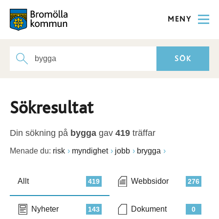
MENY
Sökresultat
Din sökning på
bygga
gav
419
träffar
Menade du:
risk
myndighet
jobb
brygga
Allt
Webbsidor
419
276
Nyheter
Dokument
143
0