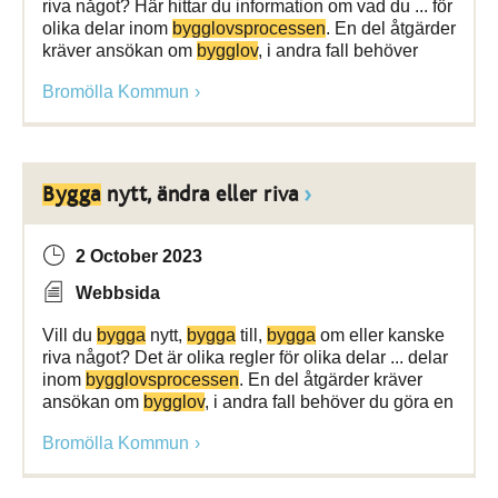
riva något? Här hittar du information om vad du ... för
olika delar inom
bygglovsprocessen
. En del åtgärder
kräver ansökan om
bygglov
, i andra fall behöver
Bromölla Kommun
Bygga
nytt, ändra eller riva
2 October 2023
Webbsida
Vill du
bygga
nytt,
bygga
till,
bygga
om eller kanske
riva något? Det är olika regler för olika delar ... delar
inom
bygglovsprocessen
. En del åtgärder kräver
ansökan om
bygglov
, i andra fall behöver du göra en
Bromölla Kommun