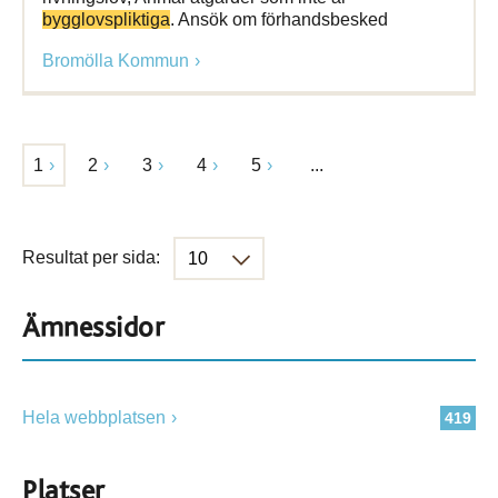
bygglovspliktiga
. Ansök om förhandsbesked
Bromölla Kommun
1
2
3
4
5
...
Resultat per sida:
Ämnessidor
Hela webbplatsen
419
Platser