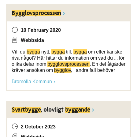
Bygglovsprocessen
10 February 2020
Webbsida
Vill du
bygga
nytt,
bygga
till,
bygga
om eller kanske
riva något? Här hittar du information om vad du ... för
olika delar inom
bygglovsprocessen
. En del åtgärder
kräver ansökan om
bygglov
, i andra fall behöver
Bromölla Kommun
Svartbygge
, olovligt
byggande
2 October 2023
Webbsida