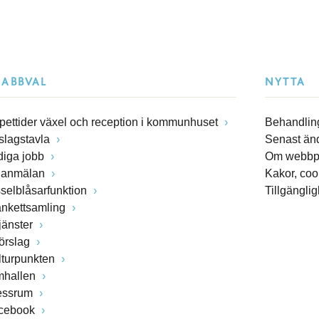
NABBVAL
NYTTA
pettider växel och reception i kommunhuset
Behandling
slagstavla
Senast än
diga jobb
Om webbp
lanmälan
Kakor, coo
sselblåsarfunktion
Tillgängli
ankettsamling
jänster
förslag
lturpunkten
mhallen
essrum
cebook