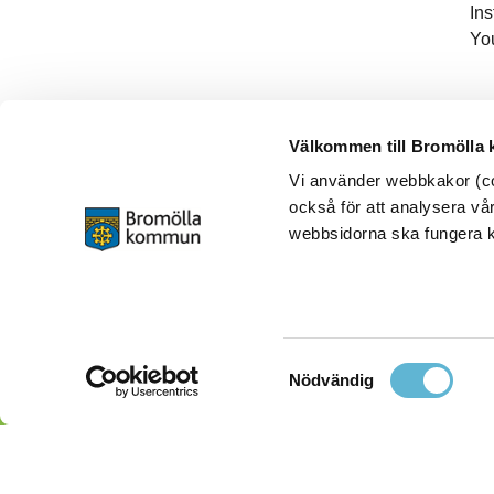
In
Yo
Välkommen till Bromölla
Vi använder webbkakor (coo
också för att analysera vår
webbsidorna ska fungera ko
Samtyckesval
Nödvändig