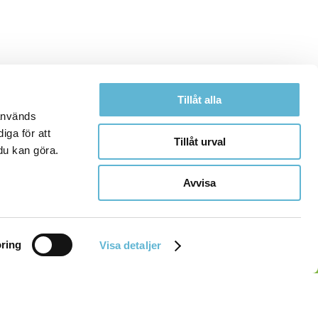
Tillåt alla
 används
iga för att
Tillåt urval
du kan göra.
Avvisa
ring
Visa detaljer