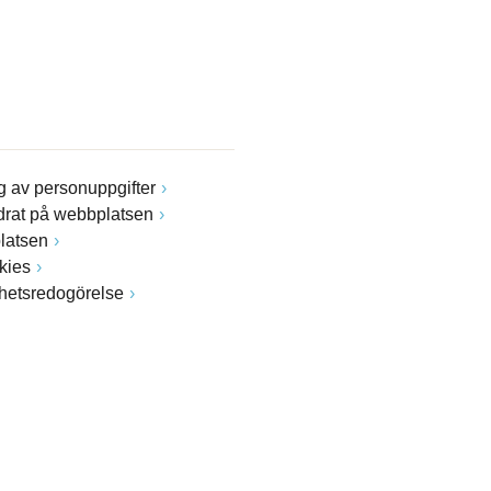
 av personuppgifter
drat på webbplatsen
latsen
kies
ghetsredogörelse