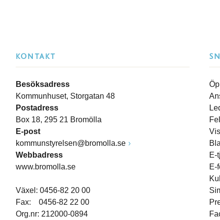
KONTAKT
S
Besöksadress
Öp
Kommunhuset, Storgatan 48
An
Postadress
Le
Box 18, 295 21 Bromölla
Fe
E-post
Vi
kommunstyrelsen@bromolla.se
Bl
Webbadress
E-t
www.bromolla.se
E-
Ku
Växel: 0456-82 20 00
Si
Fax: 0456-82 22 00
Pr
Org.nr: 212000-0894
Fa