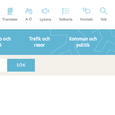
Translate
A-Ö
Lyssna
Sidkarta
Kontakt
Sök
o och
Trafik och
Kommun och
ö
resor
politik