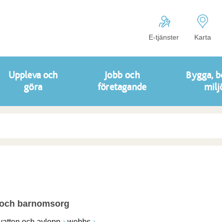
E-tjänster
Karta
Uppleva och
Jobb och
Bygga, b
göra
företagande
milj
 och barnomsorg
vatten och avlopp
webbs