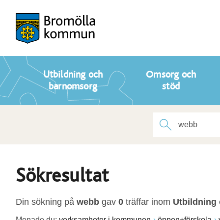
Utbildning och
Omsorg och
barnomsorg
stöd
Sökresultat
Din sökning på
webb
gav
0
träffar inom
Utbildning
Menade du:
verksamheter i kommunen
öppen+förskola