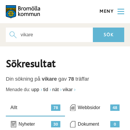
MENY
Sökresultat
Din sökning på
vikare
gav
78
träffar
Menade du:
upp
tid
nät
vikar
Allt
Webbsidor
78
48
Nyheter
Dokument
30
0