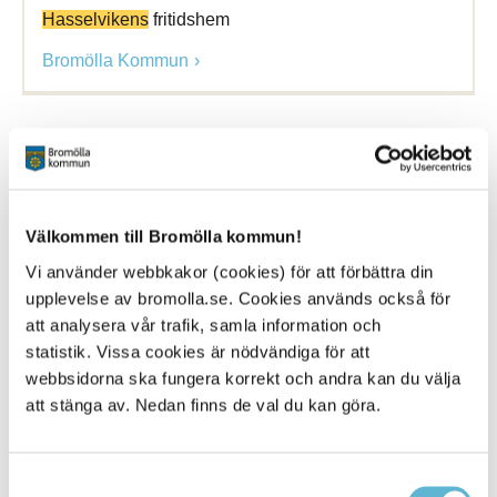
Hasselvikens
fritidshem
Bromölla Kommun
[Arkiverad] Schaktarbete
Alvikenskolan
till
Villagatan
Välkommen till Bromölla kommun!
4 February 2026
Vi använder webbkakor (cookies) för att förbättra din
Nyhet
upplevelse av bromolla.se. Cookies används också för
att analysera vår trafik, samla information och
till
Alvikenskolan
är nu klart! Nästa fas i arbetet
startas upp denna vecka från
Alvikenskolans
statistik. Vissa cookies är nödvändiga för att
parkering ... Schaktarbetet kommer att röra sig
webbsidorna ska fungera korrekt och andra kan du välja
söderut på
Alviksvägen
till Doktorsgatan och vidare
att stänga av. Nedan finns de val du kan göra.
ut på Kyrkvägen
Bromölla Kommun
Samtyckesval