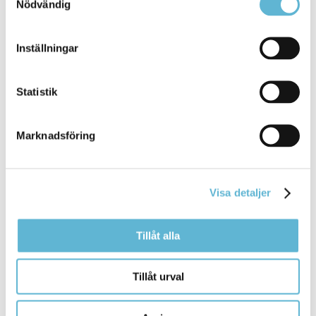
Nödvändig
[Arkiverad] PEP-gruppen på
Alvikenskolan
Inställningar
26 January 2026
Statistik
Nyhet
PEP-gruppen på Alvikenskolan arbetar strukturerat
Marknadsföring
med rörelse, idrott och aktiviteter. ... PEP-gruppen på
Alvikenskolan
arbetar strukturerat med rörelse, idrott
och aktiviteter. En planering som
Visa detaljer
Bromölla Kommun
Tillåt alla
[Arkiverad]
Undvik
att elda utomhus
Tillåt urval
2 April 2024