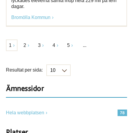
lyckades eleverna samla ihop hela 229 mil på fem
dagar.
Bromölla Kommun
1
2
3
4
5
...
Resultat per sida:
Ämnessidor
Hela webbplatsen
78
Platser