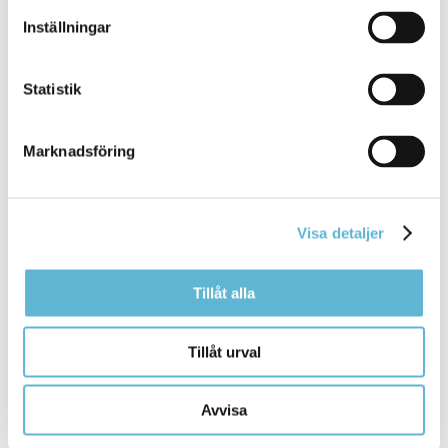
Inställningar
Skriv ut
Statistik
Marknadsföring
Visa detaljer
KONTAKT
Tillåt alla
Besöksadress
Kommunhuset, Storgatan 48
Tillåt urval
Postadress
Box 18, 295 21 Bromölla
E-post
Avvisa
kommunstyrelsen@bromolla.se