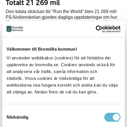
Totalt 21 269 mil
Den totala sträckan för ”Run the World” blev 21 269 mil!
På Alvikenskolan gjordes dagliga uppdateringar om hur
långt eleverna hade rört sig under dagen och hur långt de
kommit totalt. Resan tog dem bland annat till Prag,
Edinburgh och Rom – och till slut nådde elevernas
sammanlagda sträcka hela vägen från Bromölla till
Ankara eller Alger.
Välkommen till Bromölla kommun!
”Run the World” har också gett lärarna på Alvikenskolan
Vi använder webbkakor (cookies) för att förbättra din
möjlighet att integrera både geografi och matematik i
upplevelse av bromolla.se. Cookies används också för
undervisningen genom att arbeta med och diskutera de
att analysera vår trafik, samla information och
olika sträckorna.
statistik. Vissa cookies är nödvändiga för att
webbsidorna ska fungera korrekt och andra kan du välja
att stänga av. Nedan finns de val du kan göra.
Sidan senast uppdaterad:
den 2 June 2026
Samtyckesval
Tipsa och dela sidan
Nödvändig
Kommentera