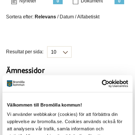
Nyheter
Dokument
0
0
Sortera efter:
Relevans
/
Datum
/
Alfabetiskt
Resultat per sida:
Ämnessidor
Hela webbplatsen
686
Välkommen till Bromölla kommun!
Platser
Vi använder webbkakor (cookies) för att förbättra din
upplevelse av bromolla.se. Cookies används också för
att analysera vår trafik, samla information och