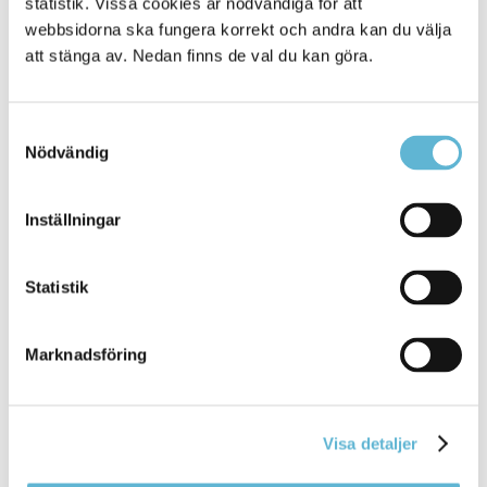
statistik. Vissa cookies är nödvändiga för att
Alla platser
686
webbsidorna ska fungera korrekt och andra kan du välja
att stänga av. Nedan finns de val du kan göra.
Samtyckesval
Nödvändig
KONTAKT
Inställningar
Besöksadress
Kommunhuset, Storgatan 48
Postadress
Statistik
Box 18, 295 21 Bromölla
E-post
Marknadsföring
kommunstyrelsen@bromolla.se
Webbadress
www.bromolla.se
Visa detaljer
Växel: 0456-82 20 00