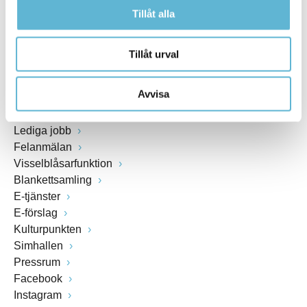
Fax: 0456-82 22 00
Tillåt alla
Org.nr: 212000-0894
Tillåt urval
SNABBVAL
Avvisa
Öppettider växel och reception i kommunhuset
Anslagstavla
Lediga jobb
Felanmälan
Visselblåsarfunktion
Blankettsamling
E-tjänster
E-förslag
Kulturpunkten
Simhallen
Pressrum
Facebook
Instagram