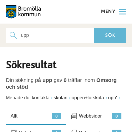
MENY
Sökresultat
Din sökning på
upp
gav
0
träffar inom
Omsorg
och stöd
Menade du:
kontakta
skolan
öppen+förskola
upp'
Allt
Webbsidor
0
0