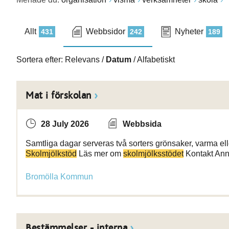
Allt
Webbsidor
Nyheter
431
242
189
Sortera efter:
Relevans
/
Datum
/
Alfabetiskt
Mat i förskolan
28 July 2026
Webbsida
Samtliga dagar serveras två sorters grönsaker, varma eller 
Skolmjölkstöd
Läs mer om
skolmjölksstödet
Kontakt Anni
Bromölla Kommun
Bestämmelser - interna