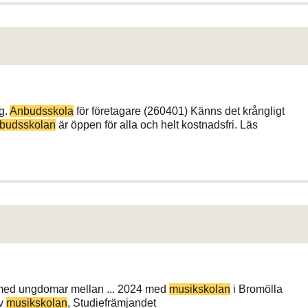
g.
Anbudsskola
för företagare (260401) Känns det krångligt
budsskolan
är öppen för alla och helt kostnadsfri. Läs
d med ungdomar mellan ... 2024 med
musikskolan
i Bromölla
av
musikskolan
, Studiefrämjandet