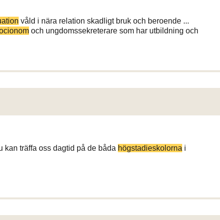
uation
våld i nära relation skadligt bruk och beroende ...
socionom
och ungdomssekreterare som har utbildning och
u kan träffa oss dagtid på de båda
högstadieskolorna
i