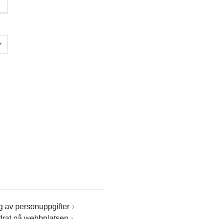
 av personuppgifter
drat på webbplatsen