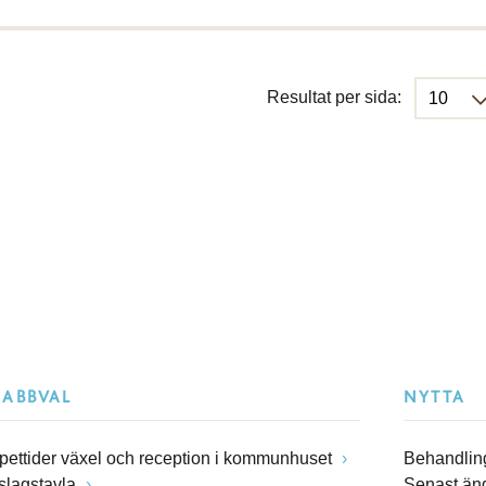
Resultat per sida:
NABBVAL
NYTTA
pettider växel och reception i kommunhuset
Behandling
slagstavla
Senast än