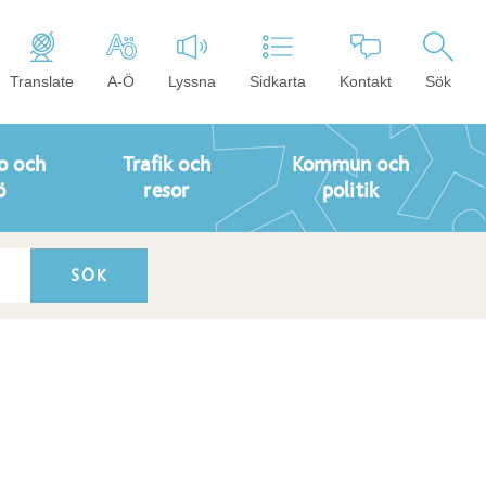
Translate
A-Ö
Lyssna
Sidkarta
Kontakt
Sök
o och
Trafik och
Kommun och
ö
resor
politik