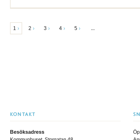
1
2
3
4
5
...
KONTAKT
S
Besöksadress
Öp
Kommunhuset, Storgatan 48
An