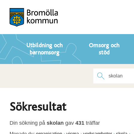
Utbildning och
Omsorg och
barnomsorg
stöd
Sökresultat
Din sökning på
skolan
gav
431
träffar
Menade du:
organisation
visma
verksamheter
skola