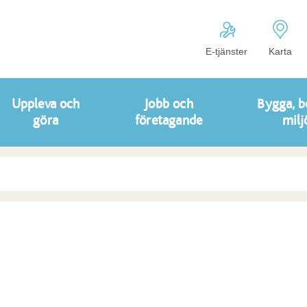
E-tjänster
Karta
Uppleva och
Jobb och
Bygga, b
göra
företagande
milj