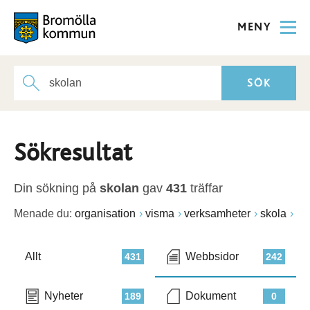
MENY
Sökresultat
Din sökning på
skolan
gav
431
träffar
Menade du:
organisation
visma
verksamheter
skola
Allt
Webbsidor
431
242
Nyheter
Dokument
189
0