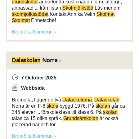
grundskolor
annorlunda kost i någon form, allergi-,
anpassad ... från listan
Skolmjölkstöd
Läs mer om
skolmjölksstödet
Kontakt Annika Velin
Skolmat
Skolmat
Enhetschef
Bromölla Kommun
Dalaskolan
Norra
7 October 2025
Webbsida
Bromölla, ligger de två
Dalaskolorna
.
Dalaskolan
Norra är en F-6
skola
byggd 1976. På
skolan
går ca
345 elever ... förskoleklass till klass 6. På
skolan
talas ca 15 olika språk.
Grundsärskolan
är också
placerad här och för
Bromölla Kommun