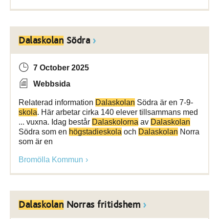
Dalaskolan
Södra
7 October 2025
Webbsida
Relaterad information
Dalaskolan
Södra är en 7-9-
skola
. Här arbetar cirka 140 elever tillsammans med
... vuxna. Idag består
Dalaskolorna
av
Dalaskolan
Södra som en
högstadieskola
och
Dalaskolan
Norra
som är en
Bromölla Kommun
Dalaskolan
Norras fritidshem