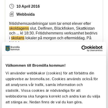
10 April 2016
Webbsida
fritidshemsavdelningar som tar emot elever efter
skoldagens
slut, Delfinen, Bläckfisken, Skattkistan
och ... kl 18:30. Fritidshemmens verksamhet bedrivs
i
skolans
lokaler på morgon och eftermiddag. På
fritidshemmen
Bromölla Kommun
Välkommen till Bromölla kommun!
Vi använder webbkakor (cookies) för att förbättra din
Dalaskolan
Norras fritidshem
upplevelse av bromolla.se. Cookies används också för
att analysera vår trafik, samla information och
8 May 2024
statistik. Vissa cookies är nödvändiga för att
Webbsida
webbsidorna ska fungera korrekt och andra kan du välja
att stänga av. Nedan finns de val du kan göra.
fritidshemsavdelningar som tar emot elever efter