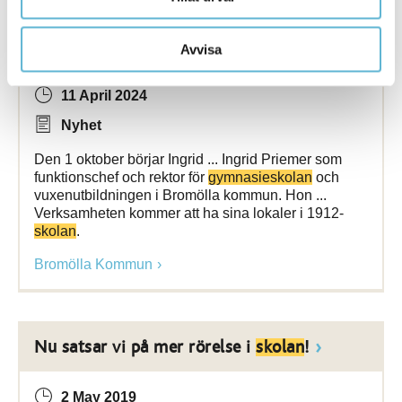
Rektor för
gymnasieskolan
och
vuxenutbildningen börjar
Avvisa
11 April 2024
Nyhet
Den 1 oktober börjar Ingrid ... Ingrid Priemer som
funktionschef och rektor för
gymnasieskolan
och
vuxenutbildningen i Bromölla kommun. Hon ...
Verksamheten kommer att ha sina lokaler i 1912-
skolan
.
Bromölla Kommun
Nu satsar vi på mer rörelse i
skolan
!
2 May 2019