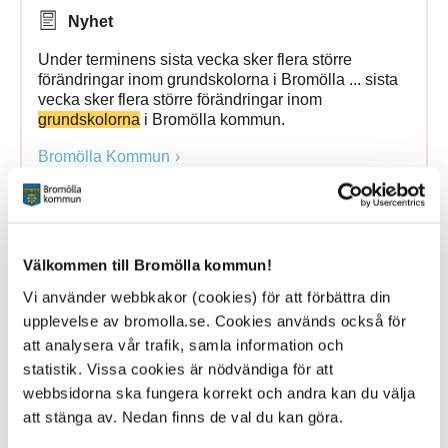
Nyhet
Under terminens sista vecka sker flera större
förändringar inom grundskolorna i Bromölla ... sista
vecka sker flera större förändringar inom
grundskolorna
i Bromölla kommun.
Bromölla Kommun
[Arkiverad] Ansökan till Lilla
Välkommen till Bromölla kommun!
Företagarskolan
är öppen
Vi använder webbkakor (cookies) för att förbättra din
upplevelse av bromolla.se. Cookies används också för
19 March 2024
att analysera vår trafik, samla information och
Nyhet
statistik. Vissa cookies är nödvändiga för att
webbsidorna ska fungera korrekt och andra kan du välja
För dig i årskurs 8 eller 9 som vill hitta sätt att tjäna
att stänga av. Nedan finns de val du kan göra.
extra pengar, utveckla dig själv eller ta din hobby till
... på företagande. Då ska du såklart gå Lilla