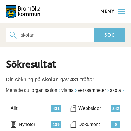
MENY
Sökresultat
Din sökning på
skolan
gav
431
träffar
Menade du:
organisation
visma
verksamheter
skola
Allt
Webbsidor
431
242
Nyheter
Dokument
189
0