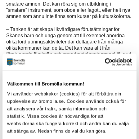
smalare ämnen. Det kan röra sig om utbildning i
”smalare” instrument, som oboe eller fagott, eller helt nya
ämnen som ännu inte finns som kurser på kulturskolorna.
– Tanken är att skapa likvärdigare förutsättningar för
Skånes barn och unga genom att till exempel anordna
olika fördjupningsaktiviteter där deltagare från många
olika kommuner kan delta. Det kan vara allt från
fördjupande filmkollo och speedmetalbastrumspel till oud
och balett, beroende på elevernas intresse och behov,
säger Annika Kharraziha som är enhetschef på
Kulturskolan Lund och ordförande i Nätverket Skånes
musik- och kulturskolechefer.
Välkommen till Bromölla kommun!
På musikskolan i Bromölla ser man fram emot de nya
Vi använder webbkakor (cookies) för att förbättra din
möjligheterna.
upplevelse av bromolla.se. Cookies används också för
att analysera vår trafik, samla information och
– Idag beror musik- och kulturskolornas utbud väldig
statistik. Vissa cookies är nödvändiga för att
mycket på i vilken kommun du bor. Det här är en möjlighet
webbsidorna ska fungera korrekt och andra kan du välja
att låta barn och ungdomar utvecklas och växa
tillsammans, utan gränser. Vi hoppas förstås att även
att stänga av. Nedan finns de val du kan göra.
Region Skåne kommer att stödja samarbetet, säger