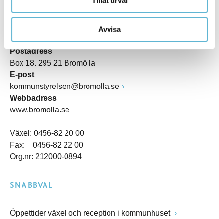
KONTAKT
Tillåt urval
Besöksadress
Avvisa
Kommunhuset, Storgatan 48
Postadress
Box 18, 295 21 Bromölla
E-post
kommunstyrelsen@bromolla.se
Webbadress
www.bromolla.se
Växel: 0456-82 20 00
Fax: 0456-82 22 00
Org.nr: 212000-0894
SNABBVAL
Öppettider växel och reception i kommunhuset