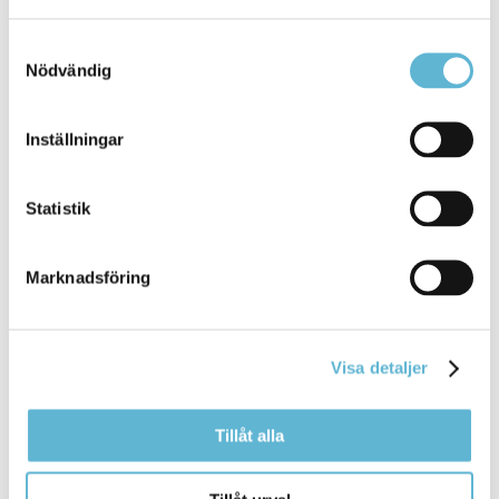
Robin Duvald, enhetschef för musikskolan.
Samtyckesval
Nödvändig
Sidan senast uppdaterad:
den 26 February 2021
Inställningar
Tipsa och dela sidan
Statistik
Kommentera
Skriv ut
Marknadsföring
Visa detaljer
Tillåt alla