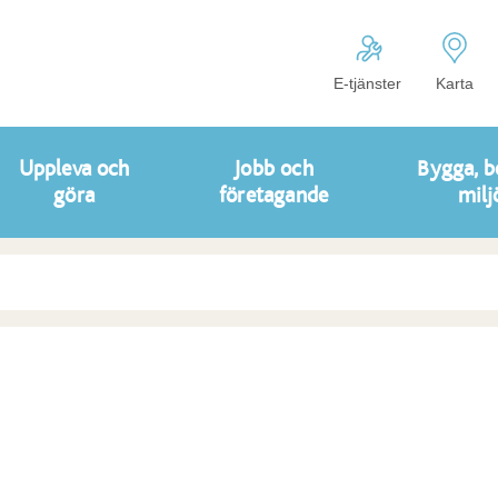
E-tjänster
Karta
Uppleva och
Jobb och
Bygga, b
göra
företagande
milj