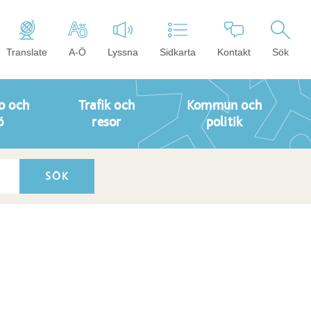
Translate
A-Ö
Lyssna
Sidkarta
Kontakt
Sök
o och
Trafik och
Kommun och
ö
resor
politik