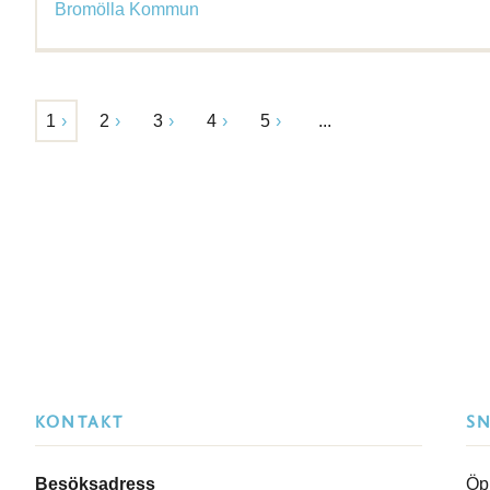
Bromölla Kommun
1
2
3
4
5
...
KONTAKT
S
Besöksadress
Öp