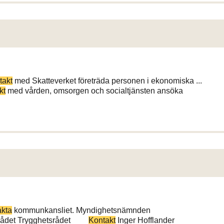
takt
med Skatteverket företräda personen i ekonomiska ...
kt
med vården, omsorgen och socialtjänsten ansöka
akta
kommunkansliet. Myndighetsnämnden
etsrådet Trygghetsrådet
Kontakt
Inger Hofflander