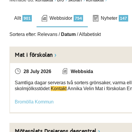
Allt
Webbsidor
Nyheter
901
754
147
Sortera efter:
Relevans
/
Datum
/
Alfabetiskt
Mat i förskolan
28 July 2026
Webbsida
Samtliga dagar serveras två sorters grönsaker, varma ell
skolmjölksstödet
Kontakt
Annika Velin Mat i förskolan E
Bromölla Kommun
Mötesplats Drejarens dagcentral