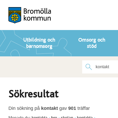
Utbildning och
Omsorg och
barnomsorg
stöd
Sökresultat
Din sökning på
kontakt
gav
901
träffar
Menade du:
kontakta
bro
skolan
kontakta