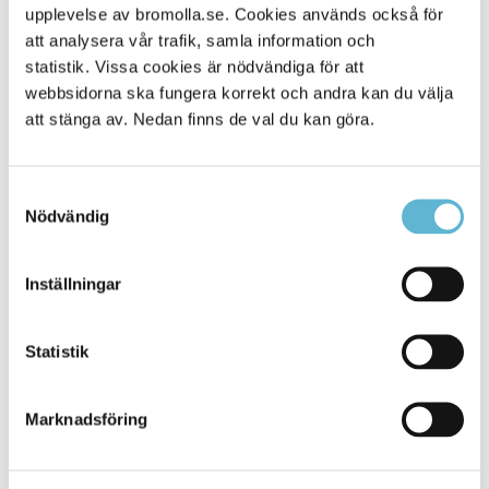
upplevelse av bromolla.se. Cookies används också för
Alla platser
901
att analysera vår trafik, samla information och
statistik. Vissa cookies är nödvändiga för att
webbsidorna ska fungera korrekt och andra kan du välja
att stänga av. Nedan finns de val du kan göra.
Samtyckesval
Nödvändig
Inställningar
KONTAKT
Statistik
Besöksadress
Kommunhuset, Storgatan 48
Postadress
Marknadsföring
Box 18, 295 21 Bromölla
E-post
kommunstyrelsen@bromolla.se