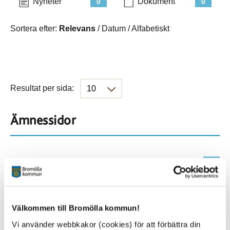
Nyheter
Dokument
0
0
Sortera efter:
Relevans
/
Datum
/
Alfabetiskt
Resultat per sida:
Ämnessidor
Hela webbplatsen
901
Platser
Välkommen till Bromölla kommun!
Vi använder webbkakor (cookies) för att förbättra din