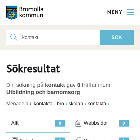
MENY
Sökresultat
Din sökning på
kontakt
gav
0
träffar inom
Utbildning och barnomsorg
Menade du:
kontakta
bro
skolan
kontakta
Allt
Webbsidor
0
0