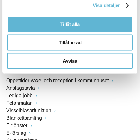
Visa detaljer
Webbadress
www.bromolla.se
Tillåt alla
Växel: 0456-82 20 00
Fax: 0456-82 22 00
Tillåt urval
Org.nr: 212000-0894
Avvisa
SNABBVAL
Öppettider växel och reception i kommunhuset
Anslagstavla
Lediga jobb
Felanmälan
Visselblåsarfunktion
Blankettsamling
E-tjänster
E-förslag