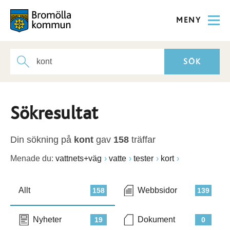
MENY
Sökresultat
Din sökning på
kont
gav
158
träffar
Menade du:
vattnets+väg
vatte
tester
kort
Allt
Webbsidor
158
139
Nyheter
Dokument
19
0