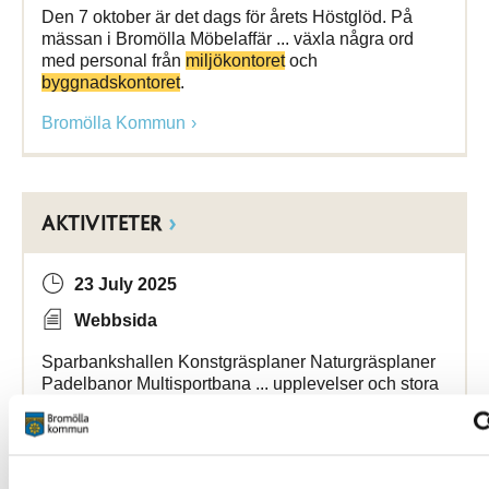
Den 7 oktober är det dags för årets Höstglöd. På
mässan i Bromölla Möbelaffär ... växla några ord
med personal från
miljökontoret
och
byggnadskontoret
.
Bromölla Kommun
AKTIVITETER
23 July 2025
Webbsida
Sparbankshallen Konstgräsplaner Naturgräsplaner
Padelbanor Multisportbana ... upplevelser och stora
evenemang! Här finns moderna
företagskontor
,
flexibla konferenslokaler och en konstgräsplan
Bromollafritidscenter