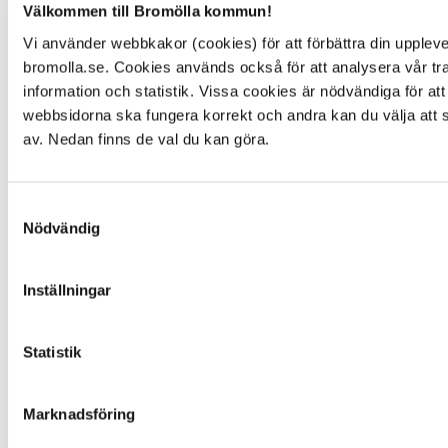
Välkommen till Bromölla kommun!
Vi använder webbkakor (cookies) för att förbättra din upplev
bromolla.se. Cookies används också för att analysera vår tra
Altan, uteplats, skärmtak
information och statistik. Vissa cookies är nödvändiga för att
webbsidorna ska fungera korrekt och andra kan du välja att 
2 October 2023
av. Nedan finns de val du kan göra.
Webbsida
Ansök om bygglov, ... ärenden.
Samtyckesval
https://bygglov.bromolla.se
Nödvändig
https://
myndighetskontoret
.bromolla.se/Mina%20Sidor/Pag
... och bo Byggnadsinspektör 0456-82 20 66
myndighetskontoret
@bromolla.se
Inställningar
Bromölla Kommun
Statistik
Attefallshus
Marknadsföring