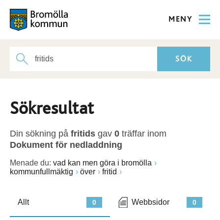
MENY
Sökresultat
Din sökning på
fritids
gav
0
träffar inom
Dokument för nedladdning
Menade du:
vad kan men göra i bromölla
kommunfullmäktig
över
fritid
Allt
Webbsidor
0
0