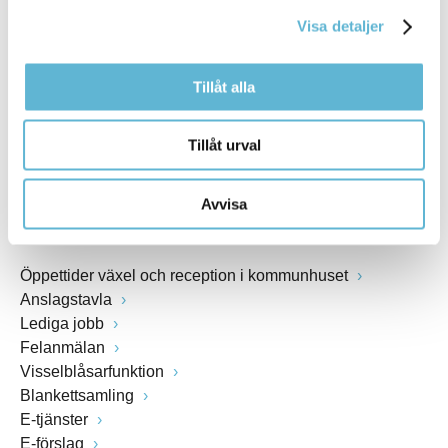
kommunstyrelsen@bromolla.se
Visa detaljer
Webbadress
www.bromolla.se
Tillåt alla
Växel: 0456-82 20 00
Fax: 0456-82 22 00
Tillåt urval
Org.nr: 212000-0894
Avvisa
SNABBVAL
Öppettider växel och reception i kommunhuset
Anslagstavla
Lediga jobb
Felanmälan
Visselblåsarfunktion
Blankettsamling
E-tjänster
E-förslag