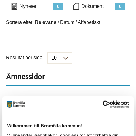
Nyheter
Dokument
0
0
Sortera efter:
Relevans
/
Datum
/
Alfabetiskt
Resultat per sida:
Ämnessidor
Hela webbplatsen
273
Platser
Välkommen till Bromölla kommun!
Vi använder webbkakor (cookies) för att förbättra din