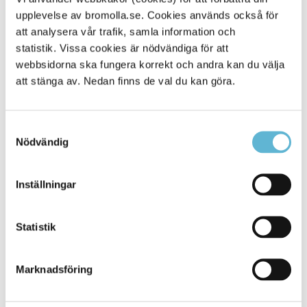
upplevelse av bromolla.se. Cookies används också för
Alla platser
273
att analysera vår trafik, samla information och
statistik. Vissa cookies är nödvändiga för att
webbsidorna ska fungera korrekt och andra kan du välja
att stänga av. Nedan finns de val du kan göra.
Samtyckesval
Nödvändig
Inställningar
KONTAKT
Statistik
Besöksadress
Kommunhuset, Storgatan 48
Postadress
Marknadsföring
Box 18, 295 21 Bromölla
E-post