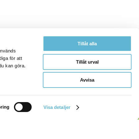
Tillåt alla
 används
iga för att
Tillåt urval
du kan göra.
Avvisa
ring
Visa detaljer