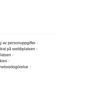
 av personuppgifter
drat på webbplatsen
latsen
kies
ghetsredogörelse