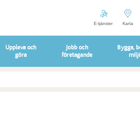
E-tjänster
Karta
Uppleva och
Jobb och
Bygga, b
göra
företagande
milj