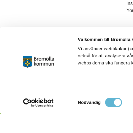
In
Yo
Välkommen till Bromölla
Vi använder webbkakor (coo
också för att analysera vår
webbsidorna ska fungera ko
Samtyckesval
Nödvändig