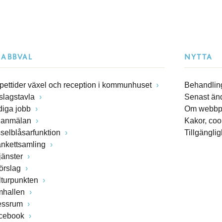
NABBVAL
NYTTA
pettider växel och reception i kommunhuset
Behandling
slagstavla
Senast än
diga jobb
Om webbp
lanmälan
Kakor, coo
sselblåsarfunktion
Tillgängli
ankettsamling
jänster
förslag
lturpunkten
mhallen
essrum
cebook