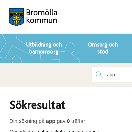
Utbildning och
Omsorg och
barnomsorg
stöd
Sökresultat
Din sökning på
app
gav
0
träffar
Menade du:
ta plan
skola
omsorg
upp