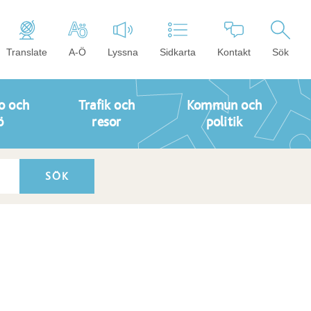
Translate
A-Ö
Lyssna
Sidkarta
Kontakt
Sök
o och
Trafik och
Kommun och
ö
resor
politik