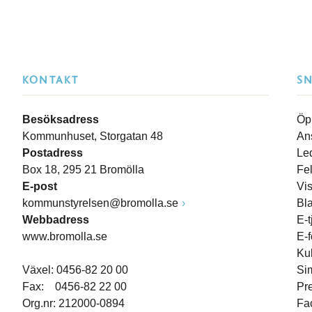
KONTAKT
S
Besöksadress
Öp
Kommunhuset, Storgatan 48
An
Postadress
Le
Box 18, 295 21 Bromölla
Fe
E-post
Vi
kommunstyrelsen@bromolla.se
Bl
Webbadress
E-t
www.bromolla.se
E-
Ku
Växel: 0456-82 20 00
Si
Fax: 0456-82 22 00
Pr
Org.nr: 212000-0894
Fa