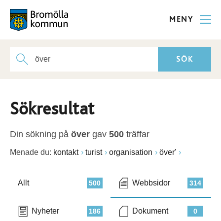
MENY
Sökresultat
Din sökning på
över
gav
500
träffar
Menade du:
kontakt
turist
organisation
över'
Allt
Webbsidor
500
314
Nyheter
Dokument
186
0