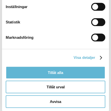
Inställningar
Kulturprogram
Statistik
8 October 2025
Marknadsföring
Webbsida
Kulturprogrammet ger en
överblick
av kommunens
kulturaktiviteter för barn, unga och vuxna.
Visa detaljer
Bromölla Kommun
Tillåt alla
Tillåt urval
Trygghetsboende Pynten
20 June 2022
Avvisa
Webbsida