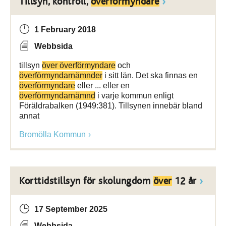
Tillsyn, kontroll,
överförmyndare
1 February 2018
Webbsida
tillsyn
över överförmyndare
och
överförmyndarnämnder
i sitt län. Det ska finnas en
överförmyndare
eller ... eller en
överförmyndarnämnd
i varje kommun enligt
Föräldrabalken (1949:381). Tillsynen innebär bland
annat
Bromölla Kommun
Korttidstillsyn för skolungdom
över
12 år
17 September 2025
Webbsida