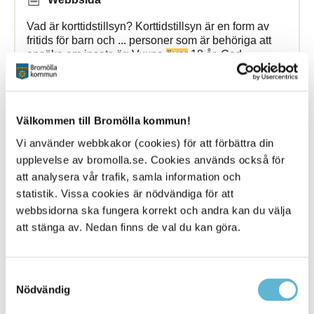
Vad är korttidstillsyn? Korttidstillsyn är en form av
fritids för barn och ... personer som är behöriga att
ansöka om insats är: Vuxna
över
18 år. God
man/Förvaltare. Vårdnadshavare. Barn
Bromölla Kommun
Välkommen till Bromölla kommun!
Vi använder webbkakor (cookies) för att förbättra din
Trafiken påverkas på E22 när broar
över
upplevelse av bromolla.se. Cookies används också för
Helgeå byts ut
att analysera vår trafik, samla information och
statistik. Vissa cookies är nödvändiga för att
webbsidorna ska fungera korrekt och andra kan du välja
25 August 2023
att stänga av. Nedan finns de val du kan göra.
Webbsida
Trafikverkets arbete med att byta ut broarna
över
Samtyckesval
Helgeå på E22 startar och trafiken kommer påverkas
Nödvändig
Bromölla Kommun