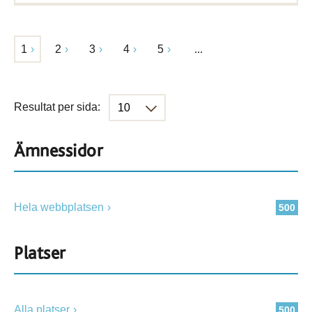
1
2
3
4
5
...
Resultat per sida:
Ämnessidor
Hela webbplatsen
500
Platser
Alla platser
500