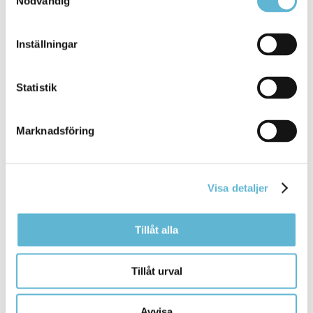
Nödvändig
Inställningar
Sidan senast uppdaterad:
den 13 April 2026
Statistik
Marknadsföring
Visa detaljer
KONTAKT
Tillåt alla
Besöksadress
Tillåt urval
Kommunhuset, Storgatan 48
Postadress
Avvisa