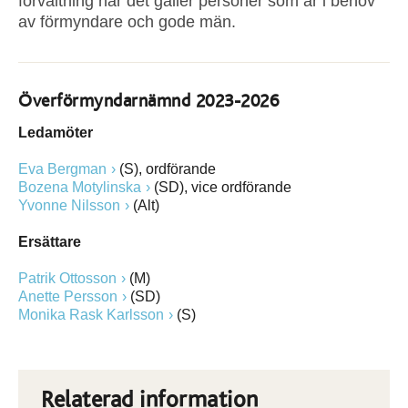
förvaltning när det gäller personer som är i behov
av förmyndare och gode män.
Överförmyndarnämnd 2023-2026
Ledamöter
Eva Bergman
(S), ordförande
Bozena Motylinska
(SD), vice ordförande
Yvonne Nilsson
(Alt)
Ersättare
Patrik Ottosson
(M)
Anette Persson
(SD)
Monika Rask Karlsson
(S)
Relaterad information