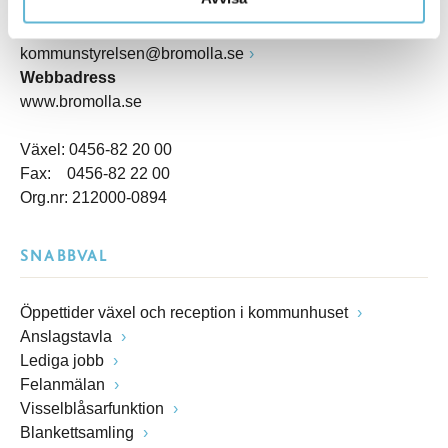
Box 18, 295 21 Bromölla
E-post
kommunstyrelsen@bromolla.se
Webbadress
www.bromolla.se
Växel: 0456-82 20 00
Fax: 0456-82 22 00
Org.nr: 212000-0894
SNABBVAL
Öppettider växel och reception i kommunhuset
Anslagstavla
Lediga jobb
Felanmälan
Visselblåsarfunktion
Blankettsamling