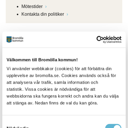
Mötestider
Kontakta din politiker
Kontakt
Helén Stihl
Välkommen till Bromölla kommun!
Överförmyndarhandläggare
Storgatan 48
Vi använder webbkakor (cookies) för att förbättra din
Box 18, 295 21 Bromölla
upplevelse av bromolla.se. Cookies används också för
0456-82 21 20
att analysera vår trafik, samla information och
overformyndaren@bromolla.se
statistik. Vissa cookies är nödvändiga för att
Ida Svensson
webbsidorna ska fungera korrekt och andra kan du välja
Överförmyndarhandläggare
att stänga av. Nedan finns de val du kan göra.
Storgatan 48
Box 18, 295 21 Bromölla
0456-82 23 25
Samtyckesval
overformyndaren@bromolla.se