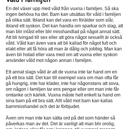
En del växer upp med våld från vuxna i familjen. Så ska
ingen behöva ha det. Barn kan utsättas för våld i familjen
på olika sätt. Ibland kan det vara en förälder som slår,
ibland ett syskon. Det kan handla om sparkar och slag, att
man blir inlåst eller blir misshandlad på något annat sätt.
Att bli tvingad till sex eller att göra något sexuellt är också
våld. Våld kan även vara att bli kallad för något fult och
elakt eller att få höra att man är dålig och jobbig. Man kan
även bli hotad eller vara med om att vuxna eller syskon
använder våld mot någon annan i familjen.
Ett annat slags våld är att de vuxna inte tar hand om en
på ett bra sätt. Det kan till exempel vara om man ofta får
gå hungrig, inte har kläder, inte har någonstans att sova,
om någon i familjen tar ens pengar eller om man inte får
omtanke och kärlek. Vuxna måste helt enkelt ta hand om
sina barn på ett bra sätt. Allt våld mot barn kan kallas
barnmisshandel och det är förbjudet.
Även om man inte kan sätta ord på det som händer så
påverkas man av det. Det är vanligt att man blir orolig,