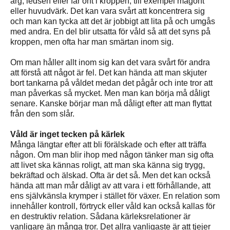
arg, ledsen eller får ont i kroppen, till exempel magont
eller huvudvärk. Det kan vara svårt att koncentrera sig
och man kan tycka att det är jobbigt att lita på och umgås
med andra. En del blir utsatta för våld så att det syns på
kroppen, men ofta har man smärtan inom sig.
Om man håller allt inom sig kan det vara svårt för andra
att förstå att något är fel. Det kan hända att man skjuter
bort tankarna på våldet medan det pågår och inte tror att
man påverkas så mycket. Men man kan börja må dåligt
senare. Kanske börjar man må dåligt efter att man flyttat
från den som slår.
Våld är inget tecken på kärlek
Många längtar efter att bli förälskade och efter att träffa
någon. Om man blir ihop med någon tänker man sig ofta
att livet ska kännas roligt, att man ska känna sig trygg,
bekräftad och älskad. Ofta är det så. Men det kan också
hända att man mår dåligt av att vara i ett förhållande, att
ens självkänsla krymper i stället för växer. En relation som
innehåller kontroll, förtryck eller våld kan också kallas för
en destruktiv relation. Sådana kärleksrelationer är
vanligare än många tror. Det allra vanligaste är att tjejer