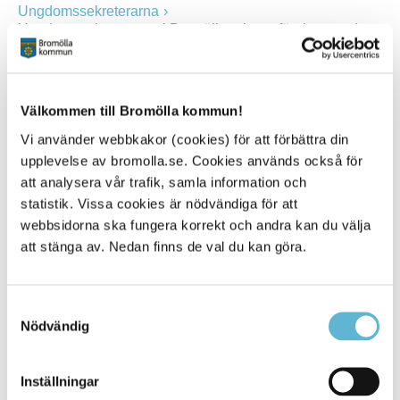
Ungdomssekreterarna
Ungdomssekreterarna i Bromölla arbetar förebyggande
för att förhindra eller bryta destruktivt beteende hos
ungdomar mellan 12 och 18 år.
Familjebehandling
Välkommen till Bromölla kommun!
Familjebehandlingen erbjuder stöd, rådgivning och
behandling till familjer med barn mellan 0-18 år. Vid
Vi använder webbkakor (cookies) för att förbättra din
behov av råd- och stödsamtal – ring oss direkt, du kan
upplevelse av bromolla.se. Cookies används också för
vara anonym. Vid behov av längre, mer omfattande
att analysera vår trafik, samla information och
insatser, kontakta socialsekreterare för ansökan om insats
statistik. Vissa cookies är nödvändiga för att
hos oss.
webbsidorna ska fungera korrekt och andra kan du välja
Elevhälsan
att stänga av. Nedan finns de val du kan göra.
I Bromölla kommun har vi ett centralt elevhälsoteam som
består av psykolog,
förskolekonsulent/särskolesamordnare, specialpedagog,
Samtyckesval
kuratorer samt skolsköterskor. Den kommunala
Nödvändig
elevhälsan tillhandahåller medicinsk, psykologisk, social
och specialpedagogisk kompetens.
Inställningar
Elevhälsoarbetet är förebyggande och hälsofrämjande