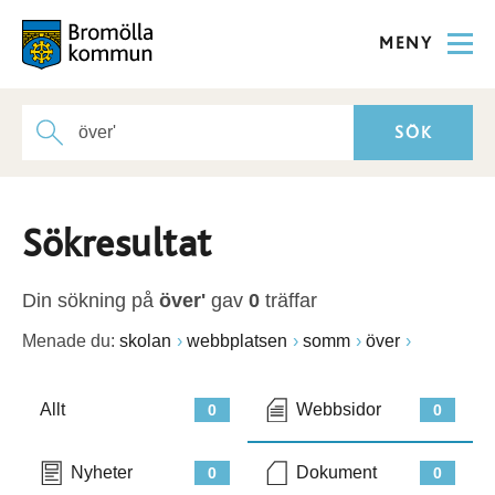
MENY
Sökresultat
Din sökning på
över'
gav
0
träffar
Menade du:
skolan
webbplatsen
somm
över
Allt
Webbsidor
0
0
Nyheter
Dokument
0
0