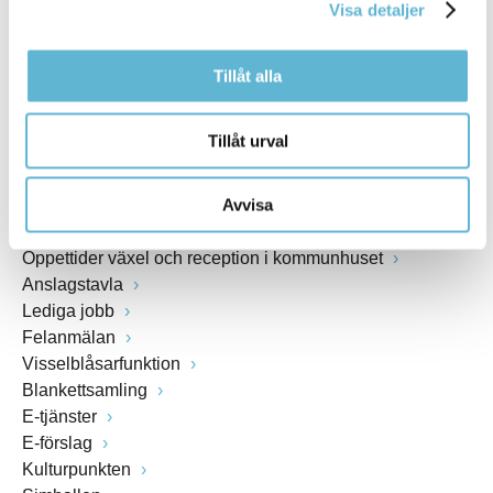
Visa detaljer
www.bromolla.se
Tillåt alla
Växel: 0456-82 20 00
Fax: 0456-82 22 00
Org.nr: 212000-0894
Tillåt urval
SNABBVAL
Avvisa
Öppettider växel och reception i kommunhuset
Anslagstavla
Lediga jobb
Felanmälan
Visselblåsarfunktion
Blankettsamling
E-tjänster
E-förslag
Kulturpunkten