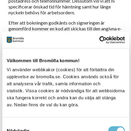
postadress och telefonnummer. Dessutom vill vi att ni
specificerar önskad tid för hämtning samt hur länge
nyckeln behövs för arbetsordern.
Efter att bokningen godkänts och signeringen är
genomförd kommer en kod att skickas till den angivna e-
postadressen eller telefonnumret. Denna kod ger tillgång
till både nyckelskåpet och entrédörren på Nyängsgatan
10 E under kontraktstiden.
Nyckelhämtning och återlämning sker vid Boservice på
Välkommen till Bromölla kommun!
framsidan mot väg E22 på Nyängsgatan 10 E. Det är inte
tillåtet att använda bakgården, där våra arbetsbilar är
Vi använder webbkakor (cookies) för att förbättra din
placerade, för dessa ärenden. Vi vill även påminna om att
upplevelse av bromolla.se. Cookies används också för
ni i första hand ska kontakta hyresgästen för att komma
att analysera vår trafik, samla information och
överens om tillträde innan ni hämtar ut en nyckel. Endast i
statistik. Vissa cookies är nödvändiga för att webbsidorna
akuta situationer kan beställaren av ärendet kontaktas.
ska fungera korrekt och andra kan du välja att stänga
Det finns en lapp uppsatt på entrédörren, följ stegen!
av. Nedan finns de val du kan göra.
Samtyckesval
Nödvändig