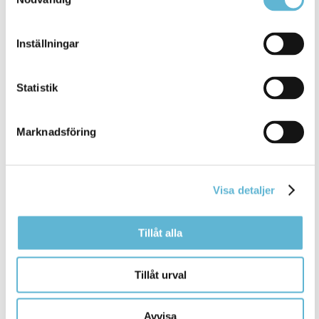
NYCKELUTLÄMNING
Inställningar
Statistik
Marknadsföring
Visa detaljer
Tillåt alla
Övriga frågor?
Tillåt urval
Ta kontakt med vår växel
0456-622400
info@bromollahem.se
Avvisa