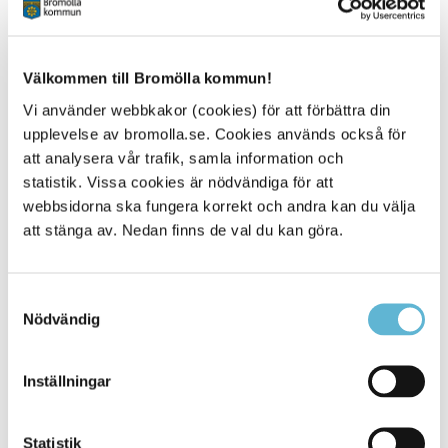
Kontakt
Välkommen till Bromölla kommun!
Johan Hejman
Kanslichef, kommunjurist
Vi använder webbkakor (cookies) för att förbättra din
0456-82 22 47
upplevelse av bromolla.se. Cookies används också för
(SMS0709-17 12 47)
att analysera vår trafik, samla information och
johan.hejman@bromolla.se
statistik. Vissa cookies är nödvändiga för att
webbsidorna ska fungera korrekt och andra kan du välja
att stänga av. Nedan finns de val du kan göra.
Samtyckesval
Sidan senast uppdaterad:
den 25 June 2026
Nödvändig
Inställningar
Statistik