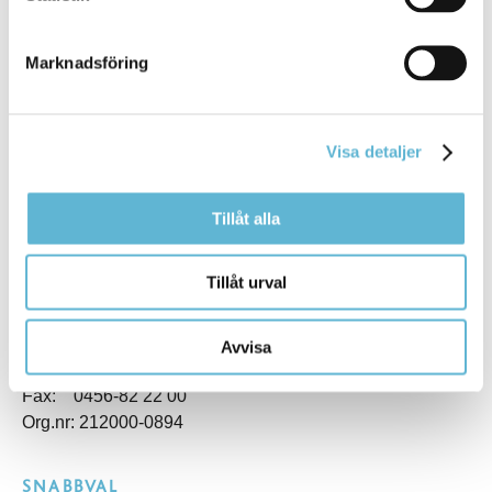
Marknadsföring
KONTAKT
Besöksadress
Visa detaljer
Kommunhuset, Storgatan 48
Postadress
Box 18, 295 21 Bromölla
Tillåt alla
E-post
kommunstyrelsen@bromolla.se
Tillåt urval
Webbadress
www.bromolla.se
Avvisa
Växel: 0456-82 20 00
Fax: 0456-82 22 00
Org.nr: 212000-0894
SNABBVAL