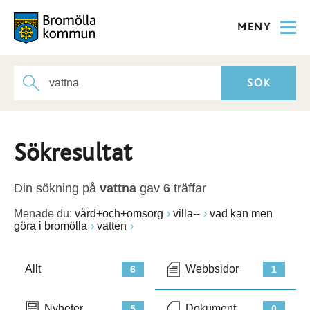
MENY
Sökresultat
Din sökning på
vattna
gav
6
träffar
Menade du:
vård+och+omsorg
villa--
vad kan men
göra i bromölla
vatten
Allt
Webbsidor
6
1
Nyheter
Dokument
5
0