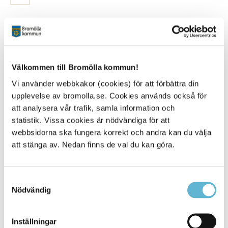
Resultat per sida:
Välkommen till Bromölla kommun!
Ämnessidor
Vi använder webbkakor (cookies) för att förbättra din
upplevelse av bromolla.se. Cookies används också för
att analysera vår trafik, samla information och
Hela webbplatsen
6
statistik. Vissa cookies är nödvändiga för att
webbsidorna ska fungera korrekt och andra kan du välja
Platser
att stänga av. Nedan finns de val du kan göra.
Samtyckesval
Alla platser
6
Nödvändig
Inställningar