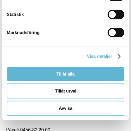
Statistik
Marknadsföring
KONTAKT
Visa detaljer
Besöksadress
Kommunhuset, Storgatan 48
Tillåt alla
Postadress
Box 18, 295 21 Bromölla
Tillåt urval
E-post
kommunstyrelsen@bromolla.se
Avvisa
Webbadress
www.bromolla.se
Växel: 0456-82 20 00