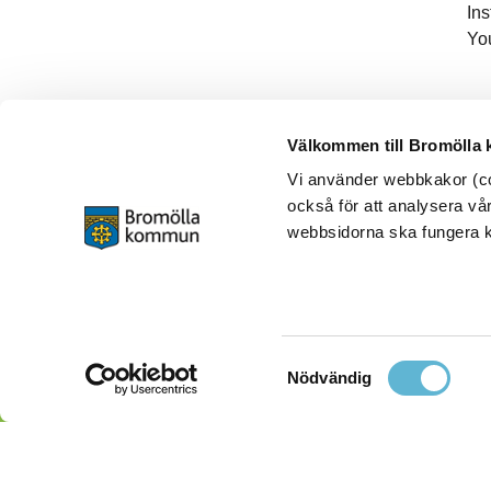
In
Yo
Välkommen till Bromölla
Vi använder webbkakor (coo
också för att analysera vår
webbsidorna ska fungera ko
Samtyckesval
Nödvändig