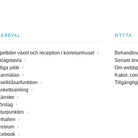
NABBVAL
NYTTA
pettider växel och reception i kommunhuset
Behandling
slagstavla
Senast än
diga jobb
Om webbp
lanmälan
Kakor, coo
sselblåsarfunktion
Tillgängli
ankettsamling
jänster
förslag
lturpunkten
mhallen
essrum
cebook