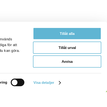
Tillåt alla
 används
iga för att
Tillåt urval
du kan göra.
Avvisa
ring
Visa detaljer