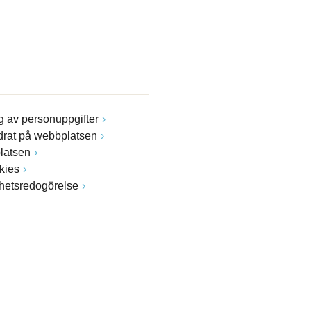
 av personuppgifter
drat på webbplatsen
latsen
kies
ghetsredogörelse