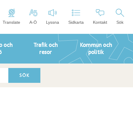
Translate
A-Ö
Lyssna
Sidkarta
Kontakt
Sök
o och
Trafik och
Kommun och
ö
resor
politik