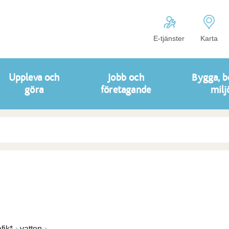
E-tjänster
Karta
Uppleva och
Jobb och
Bygga, b
göra
företagande
milj
afik*
vatten