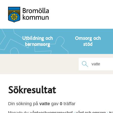
Utbildning och
Omsorg och
barnomsorg
stöd
Sökresultat
Din sökning på
vatte
gav
0
träffar
Menade du:
vård+och+omsorg+chef
vård och omsorg
tr