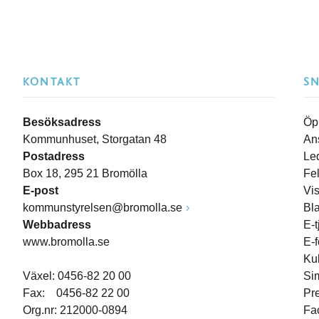
KONTAKT
S
Besöksadress
Öp
Kommunhuset, Storgatan 48
An
Postadress
Le
Box 18, 295 21 Bromölla
Fe
E-post
Vi
kommunstyrelsen@bromolla.se
Bl
Webbadress
E-t
www.bromolla.se
E-
Ku
Växel: 0456-82 20 00
Si
Fax: 0456-82 22 00
Pr
Org.nr: 212000-0894
Fa