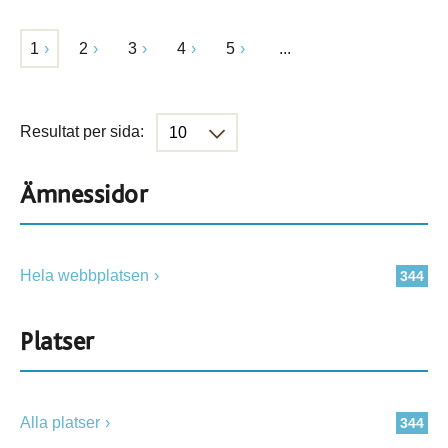
1
2
3
4
5
...
Resultat per sida:
Ämnessidor
Hela webbplatsen
344
Platser
Alla platser
344