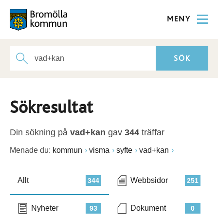
MENY
Sökresultat
Din sökning på
vad+kan
gav
344
träffar
Menade du:
kommun
visma
syfte
vad+kan
Allt
Webbsidor
344
251
Nyheter
Dokument
93
0