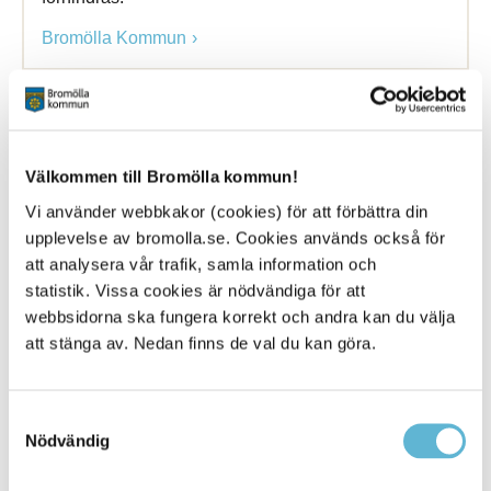
Bromölla Kommun
Sommartips till sopkärlet
Välkommen till Bromölla kommun!
5 July 2019
Vi använder webbkakor (cookies) för att förbättra din
Nyhet
upplevelse av bromolla.se. Cookies används också för
att analysera vår trafik, samla information och
Här får du några tips på vad du kan tänka på för att
statistik. Vissa cookies är nödvändiga för att
undvika ... Här får du några tips på
vad
du
kan
tänka
webbsidorna ska fungera korrekt och andra kan du välja
på för att undvika oönskad lukt och otrevliga insekter
att stänga av. Nedan finns de val du kan göra.
i m
Bromölla Kommun
Samtyckesval
Nödvändig
Trafik och resor