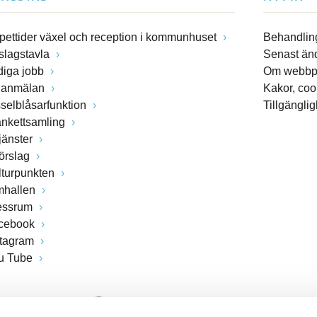
pettider växel och reception i kommunhuset
Behandling
slagstavla
Senast än
diga jobb
Om webbp
lanmälan
Kakor, coo
sselblåsarfunktion
Tillgängli
ankettsamling
jänster
förslag
lturpunkten
mhallen
essrum
cebook
stagram
u Tube