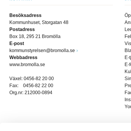
Besöksadress
Öp
Kommunhuset, Storgatan 48
An
Postadress
Le
Box 18, 295 21 Bromölla
Fe
E-post
Vi
kommunstyrelsen@bromolla.se
Bl
Webbadress
E-t
www.bromolla.se
E-
Ku
Växel: 0456-82 20 00
Si
Fax: 0456-82 22 00
Pr
Org.nr: 212000-0894
Fa
In
Yo