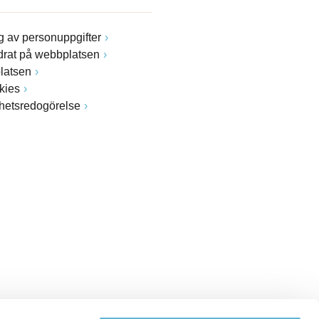
 av personuppgifter
drat på webbplatsen
latsen
kies
ghetsredogörelse