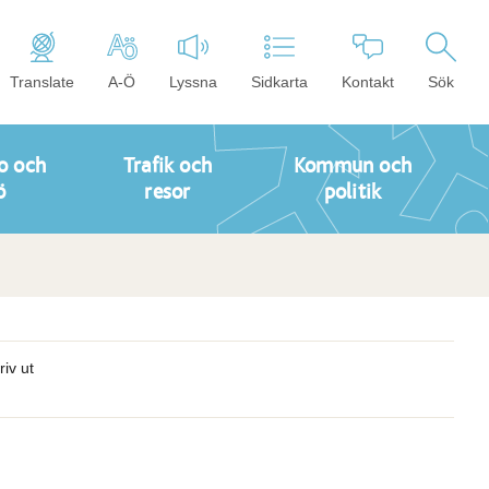
Translate
A-Ö
Lyssna
Sidkarta
Kontakt
Sök
o och
Trafik och
Kommun och
ö
resor
politik
riv ut