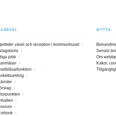
NABBVAL
NYTTA
pettider växel och reception i kommunhuset
Behandling
slagstavla
Senast än
diga jobb
Om webbp
lanmälan
Kakor, coo
sselblåsarfunktion
Tillgängli
ankettsamling
jänster
förslag
lturpunkten
mhallen
essrum
cebook