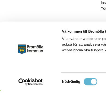
In
Yo
Välkommen till Bromölla
Vi använder webbkakor (coo
också för att analysera vår
webbsidorna ska fungera ko
Samtyckesval
Nödvändig