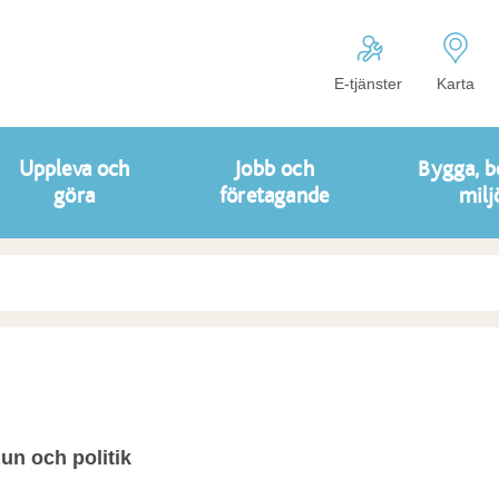
E-tjänster
Karta
Uppleva och
Jobb och
Bygga, b
göra
företagande
milj
n och politik