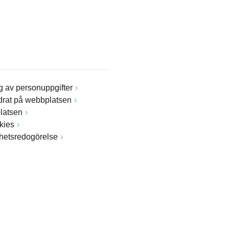
 av personuppgifter
drat på webbplatsen
latsen
kies
ghetsredogörelse