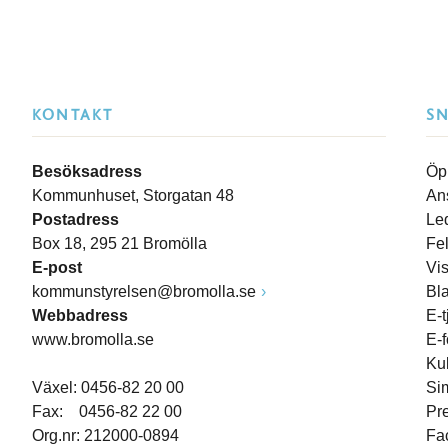
KONTAKT
S
Besöksadress
Öp
Kommunhuset, Storgatan 48
An
Postadress
Le
Box 18, 295 21 Bromölla
Fe
E-post
Vi
kommunstyrelsen@bromolla.se
Bl
Webbadress
E-t
www.bromolla.se
E-
Ku
Växel: 0456-82 20 00
Si
Fax: 0456-82 22 00
Pr
Org.nr: 212000-0894
Fa