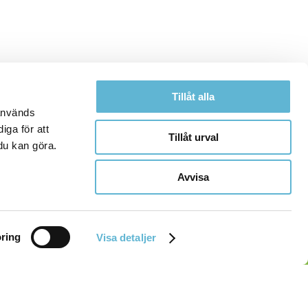
Tillåt alla
 används
iga för att
Tillåt urval
du kan göra.
Avvisa
ring
Visa detaljer