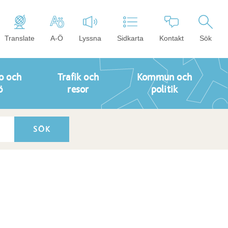
Translate
A-Ö
Lyssna
Sidkarta
Kontakt
Sök
o och
Trafik och
Kommun och
ö
resor
politik