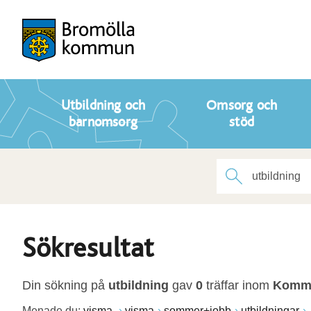
Utbildning och
Omsorg och
barnomsorg
stöd
Sökresultat
Din sökning på
utbildning
gav
0
träffar inom
Kommu
Menade du:
visma.
visma
sommer+jobb
utbildningar