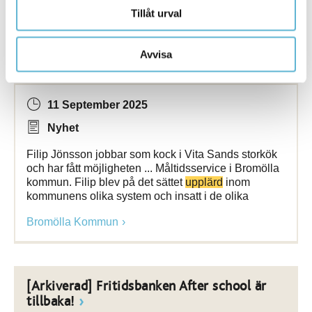
Tillåt urval
[Arkiverad] Filip Jönsson - kock på Vita
Avvisa
Sands storkök
11 September 2025
Nyhet
Filip Jönsson jobbar som kock i Vita Sands storkök
och har fått möjligheten ... Måltidsservice i Bromölla
kommun. Filip blev på det sättet
upplärd
inom
kommunens olika system och insatt i de olika
Bromölla Kommun
[Arkiverad] Fritidsbanken After school är
tillbaka!