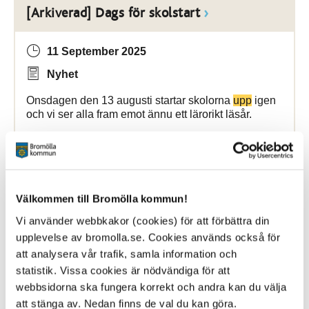
[Arkiverad] Dags för skolstart
11 September 2025
Nyhet
Onsdagen den 13 augusti startar skolorna
upp
igen
och vi ser alla fram emot ännu ett lärorikt läsår.
Bromölla Kommun
Välkommen till Bromölla kommun!
[Arkiverad] Den bästa trygghetsmätningen
på sex år i Bromölla kommun.
Vi använder webbkakor (cookies) för att förbättra din
upplevelse av bromolla.se. Cookies används också för
att analysera vår trafik, samla information och
2 April 2024
statistik. Vissa cookies är nödvändiga för att
Nyhet
webbsidorna ska fungera korrekt och andra kan du välja
att stänga av. Nedan finns de val du kan göra.
södra Bromölla till åldersgrupperna 16-85 år.