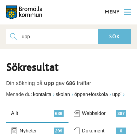
MENY
Sökresultat
Din sökning på
upp
gav
686
träffar
Menade du:
kontakta
skolan
öppen+förskola
upp'
Allt
Webbsidor
686
387
Nyheter
Dokument
299
0