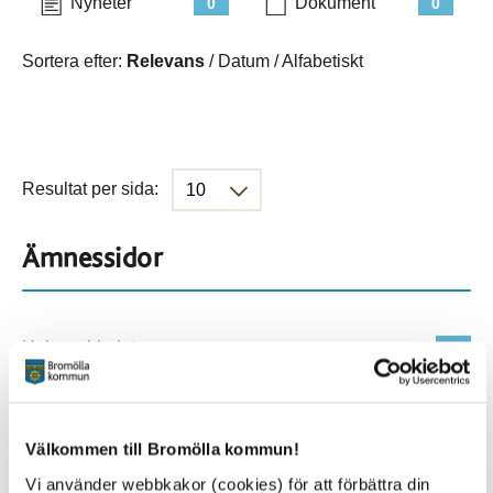
Nyheter
Dokument
0
0
Sortera efter:
Relevans
/
Datum
/
Alfabetiskt
Resultat per sida:
Ämnessidor
Hela webbplatsen
686
Platser
Välkommen till Bromölla kommun!
Vi använder webbkakor (cookies) för att förbättra din