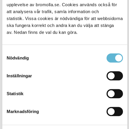
Alla platser
upplevelse av bromolla.se. Cookies används också för
686
att analysera vår trafik, samla information och
statistik. Vissa cookies är nödvändiga för att webbsidorna
ska fungera korrekt och andra kan du välja att stänga
av. Nedan finns de val du kan göra.
Samtyckesval
Nödvändig
Inställningar
KONTAKT
Statistik
Besöksadress
Kommunhuset, Storgatan 48
Postadress
Marknadsföring
Box 18, 295 21 Bromölla
E-post
kommunstyrelsen@bromolla.se