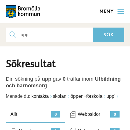
MENY
Sökresultat
Din sökning på
upp
gav
0
träffar inom
Utbildning
och barnomsorg
Menade du:
kontakta
skolan
öppen+förskola
upp'
Allt
Webbsidor
0
0