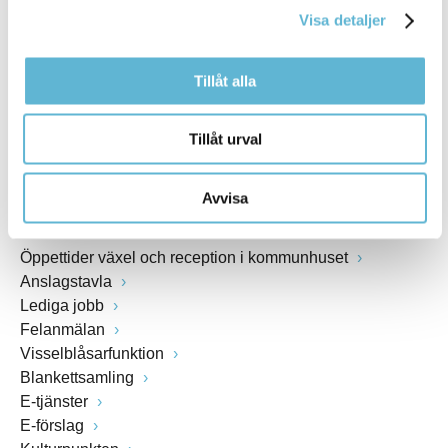
Visa detaljer
Webbadress
www.bromolla.se
Tillåt alla
Växel: 0456-82 20 00
Fax: 0456-82 22 00
Tillåt urval
Org.nr: 212000-0894
Avvisa
SNABBVAL
Öppettider växel och reception i kommunhuset
Anslagstavla
Lediga jobb
Felanmälan
Visselblåsarfunktion
Blankettsamling
E-tjänster
E-förslag