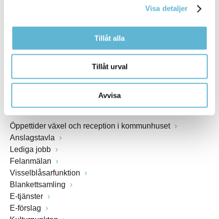
Visa detaljer
Webbadress
www.bromolla.se
Tillåt alla
Växel: 0456-82 20 00
Fax: 0456-82 22 00
Tillåt urval
Org.nr: 212000-0894
Avvisa
SNABBVAL
Öppettider växel och reception i kommunhuset
Anslagstavla
Lediga jobb
Felanmälan
Visselblåsarfunktion
Blankettsamling
E-tjänster
E-förslag