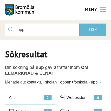
MENY
Sökresultat
Din sökning på
upp
gav
0
träffar inom
OM
ELMARKNAD & ELNÄT
Menade du:
kontakta
skolan
öppen+förskola
upp'
Allt
Webbsidor
0
0