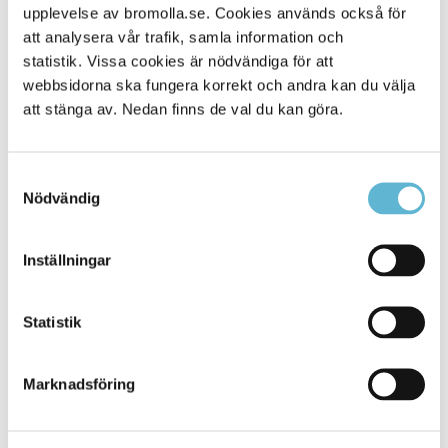
upplevelse av bromolla.se. Cookies används också för
Alla platser
686
att analysera vår trafik, samla information och
statistik. Vissa cookies är nödvändiga för att
webbsidorna ska fungera korrekt och andra kan du välja
att stänga av. Nedan finns de val du kan göra.
Samtyckesval
Nödvändig
Inställningar
KONTAKT
Statistik
Besöksadress
Kommunhuset, Storgatan 48
Postadress
Marknadsföring
Box 18, 295 21 Bromölla
E-post
kommunstyrelsen@bromolla.se