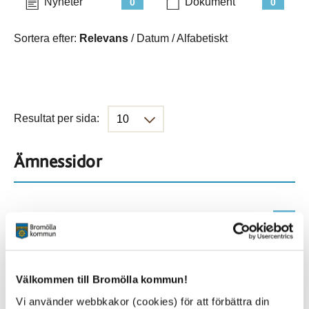
Nyheter
Dokument
0
0
Sortera efter:
Relevans
/
Datum
/
Alfabetiskt
Resultat per sida:
Ämnessidor
Hela webbplatsen
686
Platser
Välkommen till Bromölla kommun!
Vi använder webbkakor (cookies) för att förbättra din