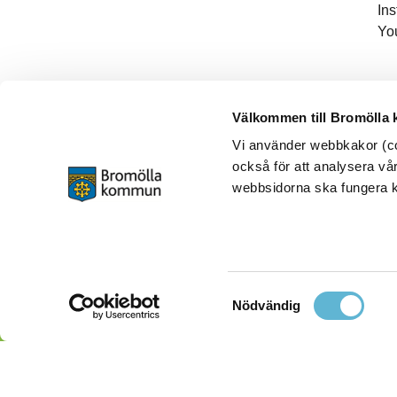
In
Yo
Välkommen till Bromölla
Vi använder webbkakor (coo
också för att analysera vår
webbsidorna ska fungera ko
Samtyckesval
Nödvändig