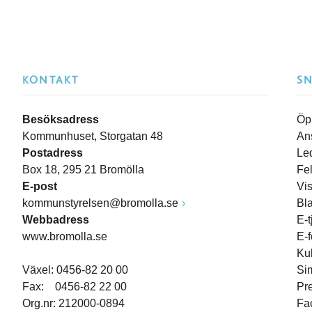
KONTAKT
S
Besöksadress
Öp
Kommunhuset, Storgatan 48
An
Postadress
Le
Box 18, 295 21 Bromölla
Fe
E-post
Vi
kommunstyrelsen@bromolla.se
Bl
Webbadress
E-t
www.bromolla.se
E-
Ku
Växel: 0456-82 20 00
Si
Fax: 0456-82 22 00
Pr
Org.nr: 212000-0894
Fa