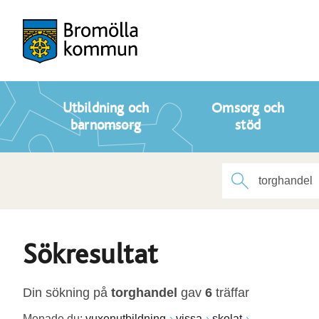
Utbildning och
Omsorg och
barnomsorg
stöd
Sökresultat
Din sökning på
torghandel
gav
6
träffar
Menade du:
vuxenutbildning
vissa
skolat