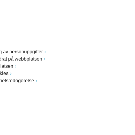
 av personuppgifter
drat på webbplatsen
latsen
kies
ghetsredogörelse