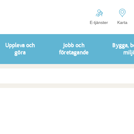
E-tjänster
Karta
Uppleva och
Jobb och
Bygga, b
göra
företagande
milj