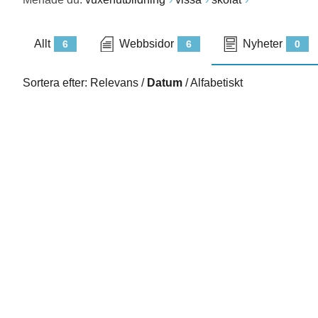
Allt
Webbsidor
Nyheter
6
6
0
Sortera efter:
Relevans
/
Datum
/
Alfabetiskt