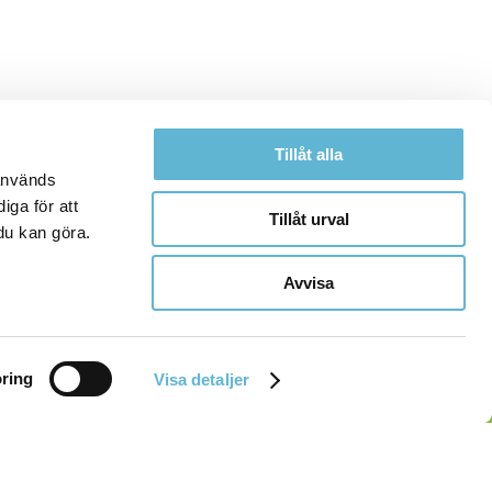
Tillåt alla
 används
iga för att
Tillåt urval
du kan göra.
Avvisa
ring
Visa detaljer