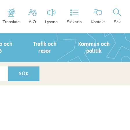
Translate
A-Ö
Lyssna
Sidkarta
Kontakt
Sök
o och
Trafik och
Kommun och
ö
resor
politik