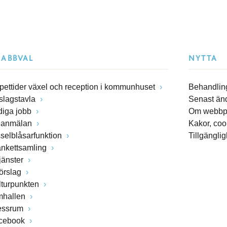
NABBVAL
NYTTA
pettider växel och reception i kommunhuset
Behandling
slagstavla
Senast än
diga jobb
Om webbp
lanmälan
Kakor, coo
sselblåsarfunktion
Tillgängli
ankettsamling
jänster
förslag
lturpunkten
mhallen
essrum
cebook