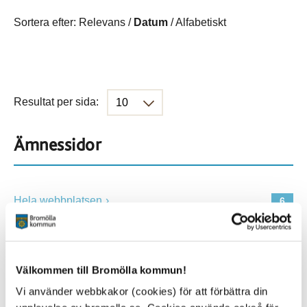
Sortera efter:
Relevans
/
Datum
/
Alfabetiskt
Resultat per sida:
Ämnessidor
Hela webbplatsen
6
Platser
Välkommen till Bromölla kommun!
Vi använder webbkakor (cookies) för att förbättra din
Alla platser
6