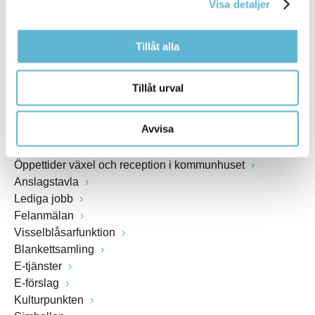
Visa detaljer
www.bromolla.se
Tillåt alla
Växel: 0456-82 20 00
Fax: 0456-82 22 00
Org.nr: 212000-0894
Tillåt urval
SNABBVAL
Avvisa
Öppettider växel och reception i kommunhuset
Anslagstavla
Lediga jobb
Felanmälan
Visselblåsarfunktion
Blankettsamling
E-tjänster
E-förslag
Kulturpunkten