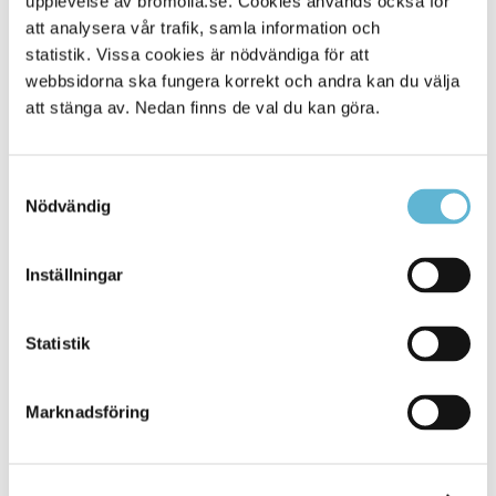
upplevelse av bromolla.se. Cookies används också för
att analysera vår trafik, samla information och
statistik. Vissa cookies är nödvändiga för att
webbsidorna ska fungera korrekt och andra kan du välja
att stänga av. Nedan finns de val du kan göra.
Samtyckesval
Nödvändig
KONTAKT
Inställningar
Besöksadress
Statistik
Kommunhuset, Storgatan 48
Postadress
Marknadsföring
Box 18, 295 21 Bromölla
E-post
kommunstyrelsen@bromolla.se
Webbadress