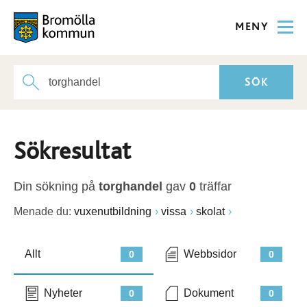
MENY
Sökresultat
Din sökning på
torghandel
gav
0
träffar
Menade du:
vuxenutbildning
vissa
skolat
Allt
Webbsidor
0
0
Nyheter
Dokument
0
0