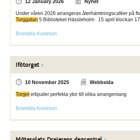
12 January 2026
Nyhet
Under våren 2026 arrangeras återhämtningscaféer på fl
Torggatan
5 Biblioteket Hässleholm 15 april klockan 17
Bromölla Kommun
Ifötorget
10 November 2025
Webbsida
Torget
erbjuder perfekta ytor till olika arrangemang
Bromölla Kommun
Mötesplats Drejarens dagcentral