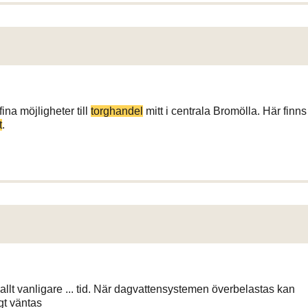
 fina möjligheter till
torghandel
mitt i centrala Bromölla. Här finns
t
.
r allt vanligare ... tid. När dagvattensystemen överbelastas kan
gt väntas