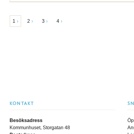
1
2
3
4
KONTAKT
S
Besöksadress
Öp
Kommunhuset, Storgatan 48
An