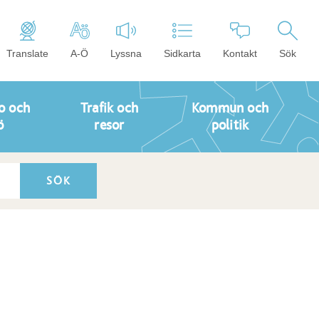
Translate
A-Ö
Lyssna
Sidkarta
Kontakt
Sök
o och
Trafik och
Kommun och
ö
resor
politik