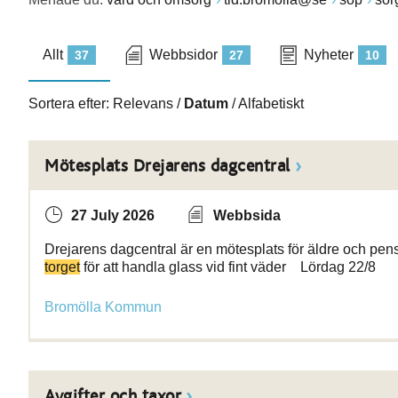
Allt
Webbsidor
Nyheter
37
27
10
Sortera efter:
Relevans
/
Datum
/
Alfabetiskt
Mötesplats Drejarens dagcentral
27 July 2026
Webbsida
Drejarens dagcentral är en mötesplats för äldre och pen
torget
för att handla glass vid fint väder Lördag 22/8
Bromölla Kommun
Avgifter och taxor