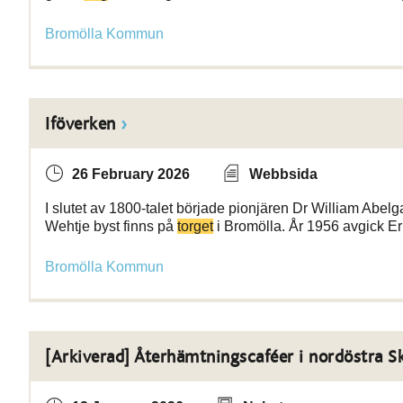
Bromölla Kommun
Iföverken
26 February 2026
Webbsida
I slutet av 1800-talet började pionjären Dr William Abelga
Wehtje byst finns på
torget
i Bromölla. År 1956 avgick E
Bromölla Kommun
[Arkiverad] Återhämtningscaféer i nordöstra S