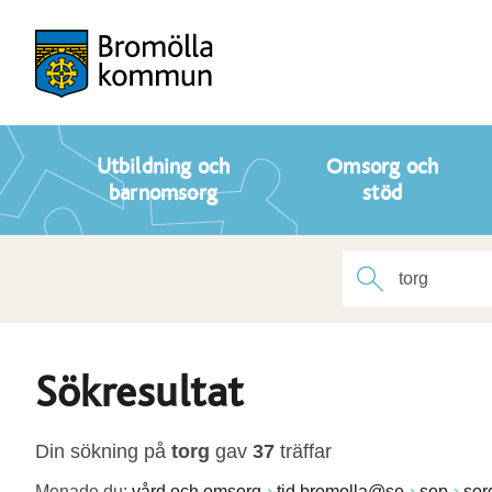
Utbildning och
Omsorg och
barnomsorg
stöd
Sökresultat
Din sökning på
torg
gav
37
träffar
Menade du:
vård och omsorg
tid.bromolla@se
sop
sor