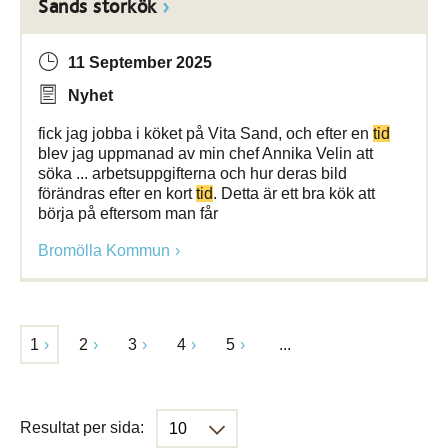
Sands storkök
11 September 2025
Nyhet
fick jag jobba i köket på Vita Sand, och efter en
tid
blev jag uppmanad av min chef Annika Velin att
söka ... arbetsuppgifterna och hur deras bild
förändras efter en kort
tid
. Detta är ett bra kök att
börja på eftersom man får
Bromölla Kommun
1
2
3
4
5
...
Resultat per sida: