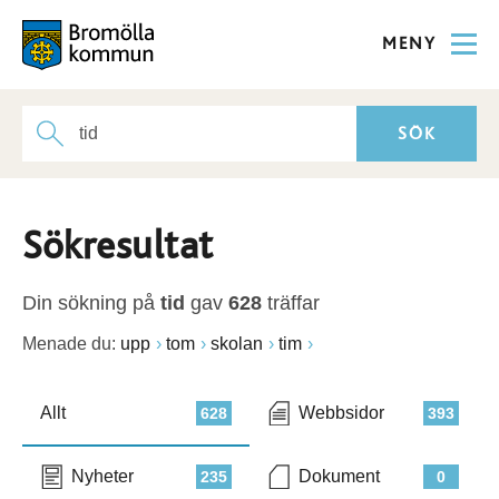
MENY
Sökresultat
Din sökning på
tid
gav
628
träffar
Menade du:
upp
tom
skolan
tim
Allt
Webbsidor
628
393
Nyheter
Dokument
235
0