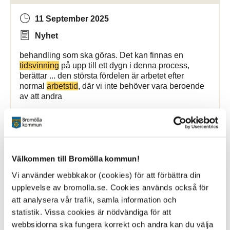
11 September 2025
Nyhet
behandling som ska göras. Det kan finnas en
tidsvinning
på upp till ett dygn i denna process,
berättar ... den största fördelen är arbetet efter
normal
arbetstid
, där vi inte behöver vara beroende
av att andra
Bromölla Kommun
Välkommen till Bromölla kommun!
[Arkiverad] Dags för skolstart
Vi använder webbkakor (cookies) för att förbättra din
upplevelse av bromolla.se. Cookies används också för
11 September 2025
att analysera vår trafik, samla information och
Nyhet
statistik. Vissa cookies är nödvändiga för att
webbsidorna ska fungera korrekt och andra kan du välja
Onsdagen den 13 augusti startar skolorna upp igen