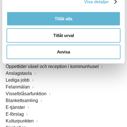
Visa detaljer
www.bromolla.se
Tillåt alla
Växel: 0456-82 20 00
Fax: 0456-82 22 00
Org.nr: 212000-0894
Tillåt urval
SNABBVAL
Avvisa
Öppettider växel och reception i kommunhuset
Anslagstavla
Lediga jobb
Felanmälan
Visselblåsarfunktion
Blankettsamling
E-tjänster
E-förslag
Kulturpunkten