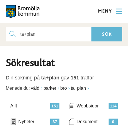
MENY
Sökresultat
Din sökning på
ta+plan
gav
151
träffar
Menade du:
våld
parker
bro
ta+plan
Allt
Webbsidor
151
114
Nyheter
Dokument
37
0