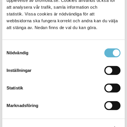
upplevelse av bromolla.se. Cookies används också för
att analysera vår trafik, samla information och
statistik. Vissa cookies är nödvändiga för att
webbsidorna ska fungera korrekt och andra kan du välja
att stänga av. Nedan finns de val du kan göra.
Samtyckesval
Nödvändig
KONTAKT
Inställningar
Besöksadress
Statistik
Kommunhuset, Storgatan 48
Postadress
Marknadsföring
Box 18, 295 21 Bromölla
E-post
kommunstyrelsen@bromolla.se
Webbadress