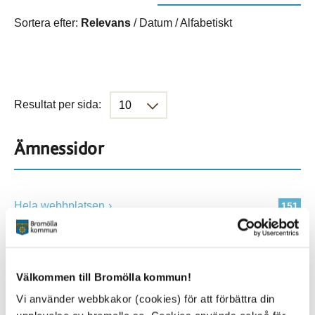
Sortera efter:
Relevans
/
Datum
/
Alfabetiskt
Resultat per sida:
Ämnessidor
Hela webbplatsen
151
Platser
Välkommen till Bromölla kommun!
Vi använder webbkakor (cookies) för att förbättra din
Alla platser
151