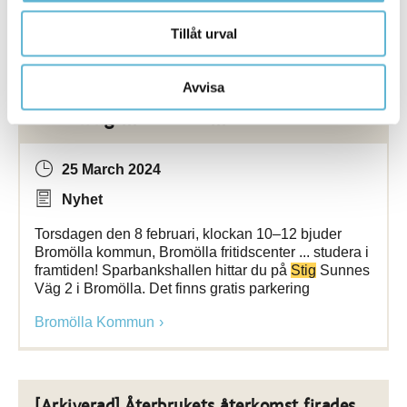
Bromölla Kommun
Tillåt urval
Avvisa
[Arkiverad] Vårens jobb- och
utbildningsmässa i Bromölla
25 March 2024
Nyhet
Torsdagen den 8 februari, klockan 10–12 bjuder
Bromölla kommun, Bromölla fritidscenter ... studera i
framtiden! Sparbankshallen hittar du på
Stig
Sunnes
Väg 2 i Bromölla. Det finns gratis parkering
Bromölla Kommun
[Arkiverad] Återbrukets återkomst firades