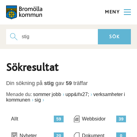
MENY
Sökresultat
Din sökning på
stig
gav
59
träffar
Menade du:
sommer jobb
upp&#x27;
verksamheter i
kommunen
sig
Allt
Webbsidor
59
39
Nyheter
Dokument
20
0