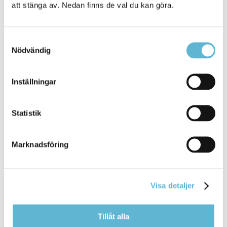
att stänga av. Nedan finns de val du kan göra.
Nyhet
I morgon, onsdagen den 5 augusti, blir det
utomhusbio i Bromölla! Evenemanget riktar sig ...
Samtyckesval
lerlagrets södra vägg, på fabriksparkeringen vid
Stig
Nödvändig
Sunnes väg. Kvällens event startar klockan 21.00
Bromölla Kommun
Inställningar
Statistik
Välkommen på vandring med Skåneleden
Marknadsföring
18 October 2018
Nyhet
Visa detaljer
För att fira att Skåneleden fyller 40 år anordnar
Region Skåne en guidad ... från Bökestad till
Östafors, en lätt sträcka på
stigar
och spångad led
Tillåt alla
genom natur rik på skog och vatten