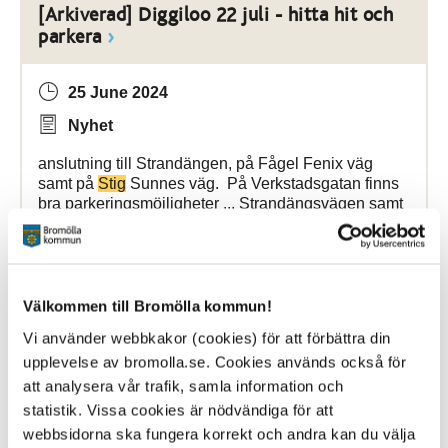
[Arkiverad] Diggiloo 22 juli - hitta hit och
parkera
25 June 2024
Nyhet
anslutning till Strandängen, på Fågel Fenix väg
samt på
Stig
Sunnes väg. På Verkstadsgatan finns
bra parkeringsmöjligheter ... Strandängsvägen samt
i anslutning till entrén på
Blåbärsstigen
1.
Cykelparkering Cykelparkering finns i anslutning
Bromölla Kommun
Välkommen till Bromölla kommun!
Vi använder webbkakor (cookies) för att förbättra din
upplevelse av bromolla.se. Cookies används också för
Utomhusbio i Bromölla
att analysera vår trafik, samla information och
statistik. Vissa cookies är nödvändiga för att
4 August 2026
webbsidorna ska fungera korrekt och andra kan du välja