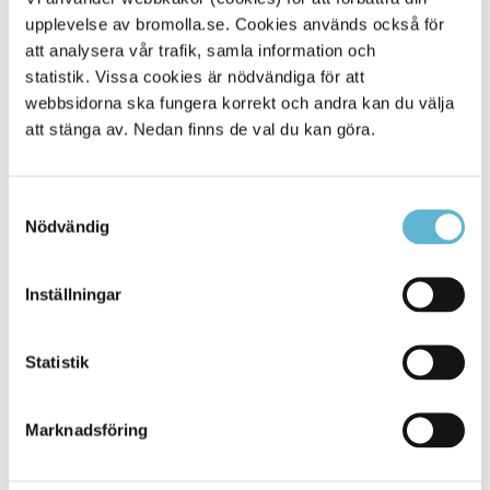
upplevelse av bromolla.se. Cookies används också för
Alla platser
59
att analysera vår trafik, samla information och
statistik. Vissa cookies är nödvändiga för att
webbsidorna ska fungera korrekt och andra kan du välja
att stänga av. Nedan finns de val du kan göra.
Samtyckesval
Nödvändig
Inställningar
KONTAKT
Statistik
Besöksadress
Kommunhuset, Storgatan 48
Postadress
Marknadsföring
Box 18, 295 21 Bromölla
E-post