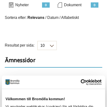
Nyheter
Dokument
0
0
Sortera efter:
Relevans
/
Datum
/
Alfabetiskt
Resultat per sida:
Ämnessidor
Hela webbplatsen
59
Platser
Välkommen till Bromölla kommun!
Vi använder webbkakor (cookies) för att förbättra din