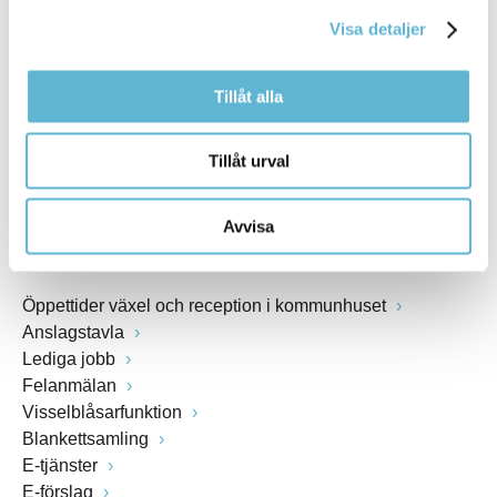
kommunstyrelsen@bromolla.se
Visa detaljer
Webbadress
www.bromolla.se
Tillåt alla
Växel: 0456-82 20 00
Fax: 0456-82 22 00
Tillåt urval
Org.nr: 212000-0894
Avvisa
SNABBVAL
Öppettider växel och reception i kommunhuset
Anslagstavla
Lediga jobb
Felanmälan
Visselblåsarfunktion
Blankettsamling
E-tjänster
E-förslag