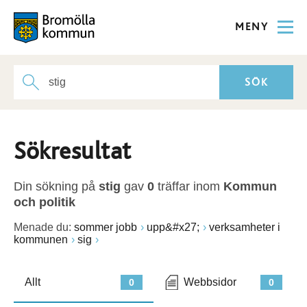
MENY
Sökresultat
Din sökning på
stig
gav
0
träffar inom
Kommun
och politik
Menade du:
sommer jobb
upp&#x27;
verksamheter i
kommunen
sig
Allt
Webbsidor
0
0