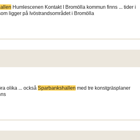
allen
Humlescenen Kontakt I Bromölla kommun finns ... tider i
 som ligger på Ivöstrandsområdet i Bromölla
ra olika ... också
Sparbankshallen
med tre konstgräsplaner
nns