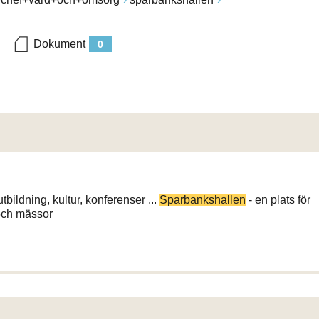
Dokument
0
tbildning, kultur, konferenser ...
Sparbankshallen
- en plats för
 och mässor