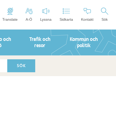
Translate
A-Ö
Lyssna
Sidkarta
Kontakt
Sök
o och
Trafik och
Kommun och
ö
resor
politik