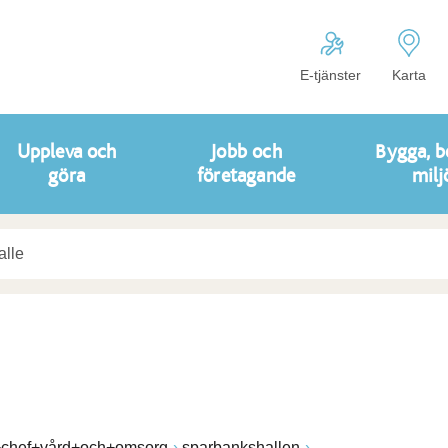
E-tjänster
Karta
Uppleva och
Jobb och
Bygga, b
göra
företagande
milj
+chef+vård+och+omsorg
sparbankshallen