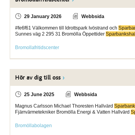
29 January 2026
Webbsida
#fe6f61 Välkommen till Idrottspark Ivöstrand och
Sparba
Sunnes väg 2 295 31 Bromölla Öppettider
Sparbankshal
Bromollafritidscenter
Hör av dig till oss
25 June 2025
Webbsida
Magnus Carlsson Michael Thoresten Hallvärd
Sparbank
Fjärrvärmetekniker Bromölla Energi & Vatten Hallvärd
S
Bromöllabolagen