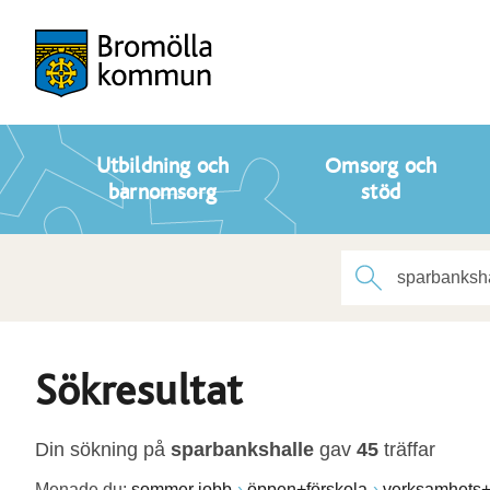
Utbildning och
Omsorg och
barnomsorg
stöd
Sökresultat
Din sökning på
sparbankshalle
gav
45
träffar
Menade du:
sommer jobb
öppen+förskola
verksamhets