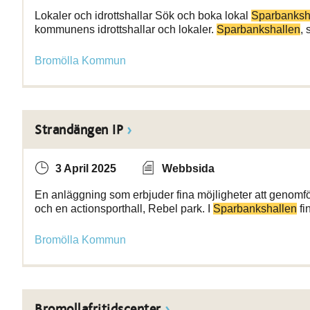
Lokaler och idrottshallar Sök och boka lokal
Sparbanksh
kommunens idrottshallar och lokaler.
Sparbankshallen
,
Bromölla Kommun
Strandängen IP
3 April 2025
Webbsida
En anläggning som erbjuder fina möjligheter att genomfö
och en actionsporthall, Rebel park. I
Sparbankshallen
fi
Bromölla Kommun
Bromollafritidscenter