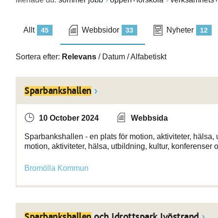
Allt
Webbsidor
Nyheter
45
33
12
Sortera efter:
Relevans
/
Datum
/
Alfabetiskt
Sparbankshallen
10 October 2024
Webbsida
Sparbankshallen - en plats för motion, aktiviteter, hälsa, u
motion, aktiviteter, hälsa, utbildning, kultur, konferenser
Bromölla Kommun
Sparbankshallen
och Idrottspark Ivöstrand