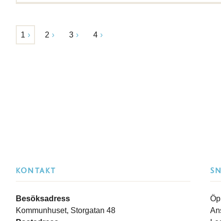
1
2
3
4
KONTAKT
S
Besöksadress
Öp
Kommunhuset, Storgatan 48
An