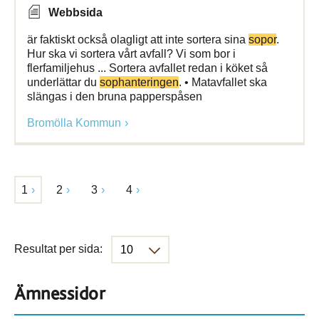
Webbsida
är faktiskt också olagligt att inte sortera sina
sopor
.
Hur ska vi sortera vårt avfall? Vi som bor i
flerfamiljehus ... Sortera avfallet redan i köket så
underlättar du
sophanteringen
. • Matavfallet ska
slängas i den bruna papperspåsen
Bromölla Kommun
1
2
3
4
Resultat per sida:
Ämnessidor