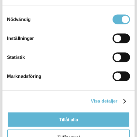
Transportvägen ... som förhindrar
sophämtningen
Tänka på att parkerade bilar inte står i vägen för
Samtyckesval
sopbilen
Skotta snö och
Nödvändig
Bromölla Kommun
Inställningar
Kundservice avfall
Statistik
15 August 2025
Marknadsföring
Webbsida
Alla frågor som rör dina avfallsfakturor och din
avfallshantering hanteras av ... ytterligare hämtning
Visa detaljer
av
grovsopor
hämtning av kyl- och frys hämtning av
grovsopor
beställning av röd miljöbox
Tillåt alla
Bromölla Kommun