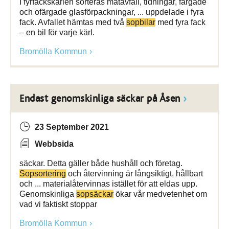
I fyrfackskärlen sorteras matavfall, tidningar, färgade
och ofärgade glasförpackningar, ... uppdelade i fyra
fack. Avfallet hämtas med två
sopbilar
med fyra fack
– en bil för varje kärl.
Bromölla Kommun
Endast genomskinliga säckar på Åsen
23 September 2021
Webbsida
säckar. Detta gäller både hushåll och företag.
Sopsortering
och återvinning är långsiktigt, hållbart
och ... materialåtervinnas istället för att eldas upp.
Genomskinliga
sopsäckar
ökar vår medvetenhet om
vad vi faktiskt stoppar
Bromölla Kommun