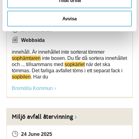
Tillåt urval
Farligt avfall
Avvisa
26 June 2024
Webbsida
innehåll. Är innehållet inte sorterat tömmer
sophämtaren
inte boxen. Du får då sortera innehållet
och ... tillsammans med
sopkärlet
när det ska
tömmas. Det farliga avfallet töms i ett separat fack i
sopbilen
. Har du
Bromölla Kommun
Miljö avfall återvinning
24 June 2025