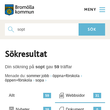
MENY
Sökresultat
Din sökning på
sopt
gav
59
träffar
Menade du:
sommer jobb
öppna+förskola
öppen+förskola
sopa
Allt
Webbsidor
59
31
Nyheter
Dokument
28
0