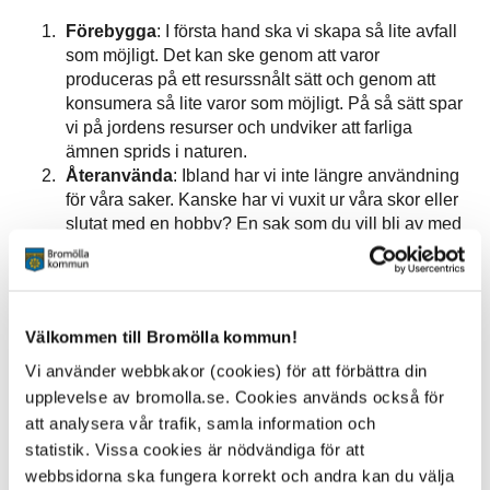
Förebygga
: I första hand ska vi skapa så lite avfall
som möjligt. Det kan ske genom att varor
produceras på ett resurssnålt sätt och genom att
konsumera så lite varor som möjligt. På så sätt spar
vi på jordens resurser och undviker att farliga
ämnen sprids i naturen.
Återanvända
: Ibland har vi inte längre användning
för våra saker. Kanske har vi vuxit ur våra skor eller
slutat med en hobby? En sak som du vill bli av med
kan vara just vad någon annan letar efter.
Återanvänd dina prylar till exempel genom att ge
dem till någon som behöver dem, lämna dem till
second hand, göra om till något annat (kallas
Välkommen till Bromölla kommun!
återbruk) eller sälja dem.
Materialåtervinning
: Om återanvändning inte är
Vi använder webbkakor (cookies) för att förbättra din
möjlig ska materialet i avfallet återvinnas. Det gör vi
upplevelse av bromolla.se. Cookies används också för
till exempel genom att sortera förpackningar
att analysera vår trafik, samla information och
(sopsortera), kompostera och panta burkar.
statistik. Vissa cookies är nödvändiga för att
Producentansvaret innebär att producenterna
webbsidorna ska fungera korrekt och andra kan du välja
ansvarar för att samla in och ta omhand uttjänta