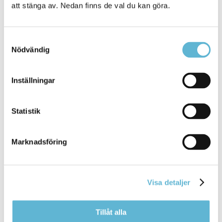
att stänga av. Nedan finns de val du kan göra.
produkter. Det gäller bland annat batterier, bilar,
däck, elektronik, förpackningar, returpapper och
läkemedel.
Samtyckesval
Energiåtervinning
: Om materialet inte kan
Nödvändig
återvinnas ska det förbrännas i ett kraftverk för att
omvandla energin i avfallet till el och värme.
Deponera
: Deponera betyder att slänga avfallet på
Inställningar
en soptipp (en deponi). Det är det sämsta
alternativet och den sista lösningen som vi på alla
sätt ska försöka undvika.
Statistik
Marknadsföring
Sidan senast uppdaterad:
den 20 February 2019
Visa detaljer
Tillåt alla