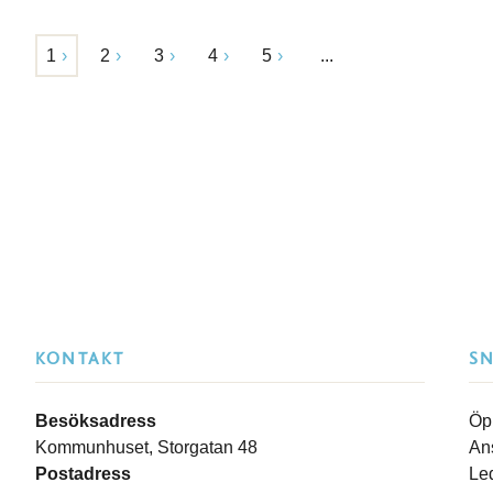
1
2
3
4
5
...
KONTAKT
S
Besöksadress
Öp
Kommunhuset, Storgatan 48
An
Postadress
Le