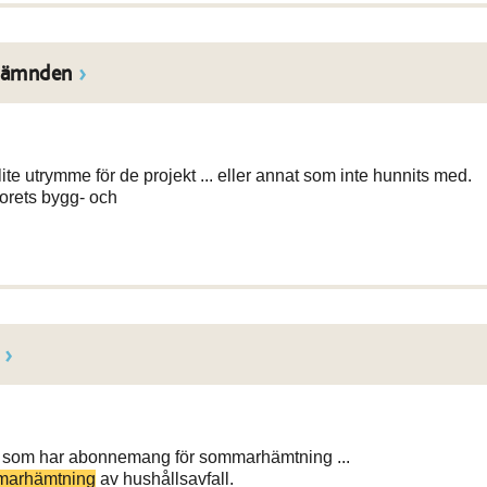
nämnden
e utrymme för de projekt ... eller annat som inte hunnits med.
rets bygg- och
ig som har abonnemang för sommarhämtning ...
marhämtning
av hushållsavfall.