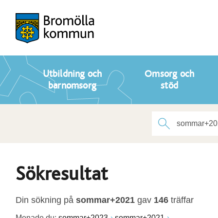
Utbildning och
Omsorg och
barnomsorg
stöd
Sökresultat
Din sökning på
sommar+2021
gav
146
träffar
Menade du:
sommar+2023
sommar+2021