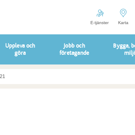
E-tjänster
Karta
Uppleva och
Jobb och
Bygga, b
göra
företagande
milj