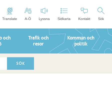
Translate
A-Ö
Lyssna
Sidkarta
Kontakt
Sök
o och
Trafik och
Kommun och
ö
resor
politik