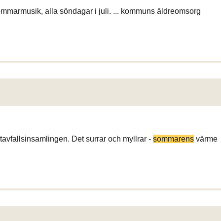
ommarmusik, alla söndagar i juli. ... kommuns äldreomsorg
atavfallsinsamlingen. Det surrar och myllrar -
sommarens
värme