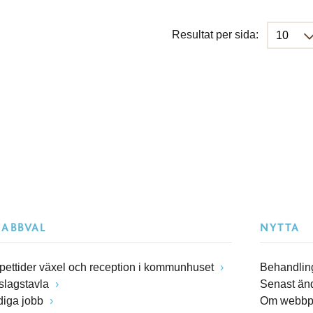
Resultat per sida:
NABBVAL
NYTTA
pettider växel och reception i kommunhuset
Behandling
slagstavla
Senast än
diga jobb
Om webbp