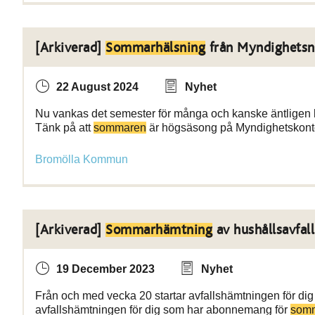
[Arkiverad]
Sommarhälsning
från Myndighets
22 August 2024
Nyhet
Nu vankas det semester för många och kanske äntligen lit
Tänk på att
sommaren
är högsäsong på Myndighetskonto
Bromölla Kommun
[Arkiverad]
Sommarhämtning
av hushållsavfall
19 December 2023
Nyhet
Från och med vecka 20 startar avfallshämtningen för d
avfallshämtningen för dig som har abonnemang för
som