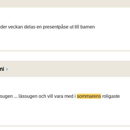
nder veckan delas en presentpåse ut till barnen
ni
ssugen ... lässugen och vill vara med i
sommarens
roligaste