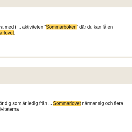
med i ... aktiviteten ”
Sommarboken
” där du kan få en
rlovet
.
r dig som är ledig från ...
Sommarlovet
närmar sig och flera
iviteterna