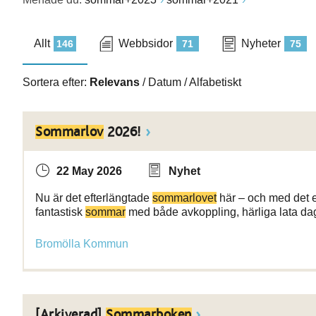
Allt
Webbsidor
Nyheter
146
71
75
Sortera efter:
Relevans
/
Datum
/
Alfabetiskt
Sommarlov
2026!
22 May 2026
Nyhet
Nu är det efterlängtade
sommarlovet
här – och med det ett
fantastisk
sommar
med både avkoppling, härliga lata da
Bromölla Kommun
[Arkiverad]
Sommarboken