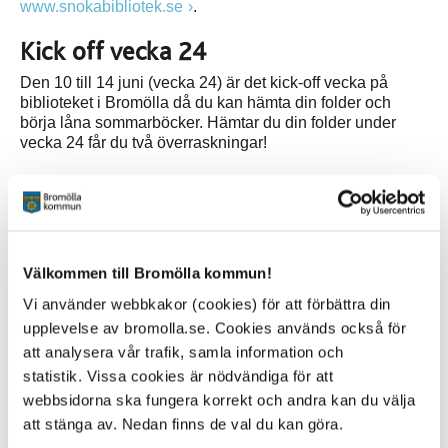
www.snokabibliotek.se
.
Kick off vecka 24
Den 10 till 14 juni (vecka 24) är det kick-off vecka på
biblioteket i Bromölla då du kan hämta din folder och
börja låna sommarböcker. Hämtar du din folder under
vecka 24 får du två överraskningar!
Hinner du inte hämta din folder under vecka 24 kan du så
klart hämta den och börja läsa senare under sommaren.
Guldbiljett
Välkommen till Bromölla kommun!
Till våra yngsta barn delar vi ut en guldbiljett i förskolan
och lågstadiet. En biljett som barnen lämnar in på
Vi använder webbkakor (cookies) för att förbättra din
biblioteket i utbyte mot en Sommarboken-folder. Detta gör
upplevelse av bromolla.se. Cookies används också för
vi för att lyfta och engagera våra yngsta barn som ännu
att analysera vår trafik, samla information och
inte har upptäckt Sommarboken.
statistik. Vissa cookies är nödvändiga för att
webbsidorna ska fungera korrekt och andra kan du välja
Läser du mycket kan du delta i Sommarboken två gånger
att stänga av. Nedan finns de val du kan göra.
och får så klart två presentböcker.