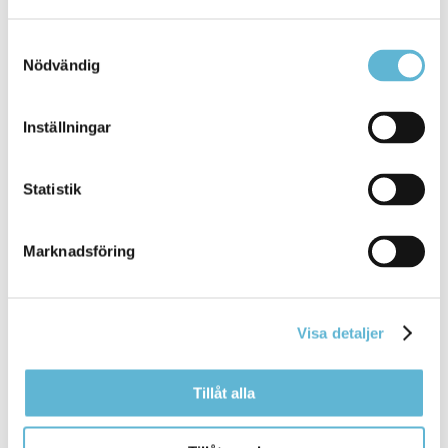
Lycka till med läsandet i sommar!
Samtyckesval
Nödvändig
Sidan senast uppdaterad:
den 11 September 2025
Inställningar
Tipsa och dela sidan
Statistik
Kommentera
Skriv ut
Marknadsföring
Visa detaljer
Tillåt alla