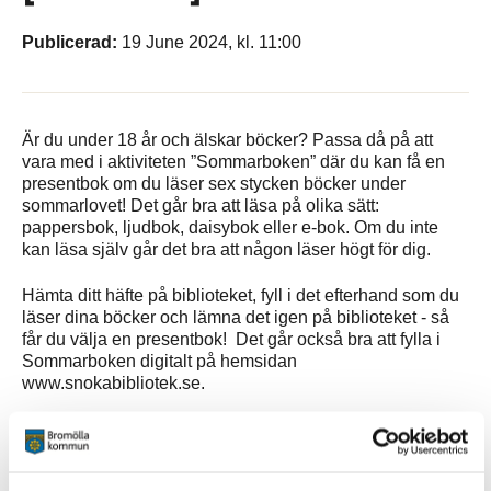
Publicerad:
19 June 2024, kl. 11:00
Är du under 18 år och älskar böcker? Passa då på att
vara med i aktiviteten ”Sommarboken” där du kan få en
presentbok om du läser sex stycken böcker under
sommarlovet! Det går bra att läsa på olika sätt:
pappersbok, ljudbok, daisybok eller e-bok. Om du inte
kan läsa själv går det bra att någon läser högt för dig.
Hämta ditt häfte på biblioteket, fyll i det efterhand som du
läser dina böcker och lämna det igen på biblioteket - så
får du välja en presentbok! Det går också bra att fylla i
Sommarboken digitalt på hemsidan
www.snokabibliotek.se.
Sommarboken riktar sig till alla barn från 0 till 18 år. Sista
dag att lämna in sitt häfte är 31 augusti.