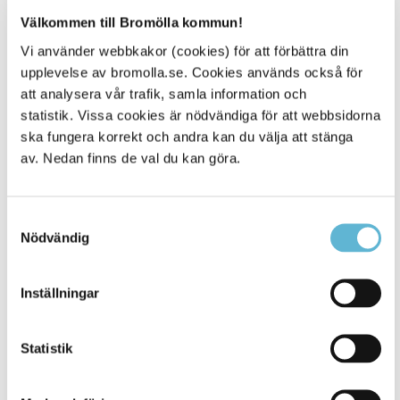
Välkommen till Bromölla kommun!
Sidan senast uppdaterad:
den 23 September 2024
Vi använder webbkakor (cookies) för att förbättra din
upplevelse av bromolla.se. Cookies används också för
Tipsa och dela sidan
att analysera vår trafik, samla information och
statistik. Vissa cookies är nödvändiga för att webbsidorna
Kommentera
ska fungera korrekt och andra kan du välja att stänga
av. Nedan finns de val du kan göra.
Skriv ut
Samtyckesval
Nödvändig
Inställningar
Statistik
KONTAKT