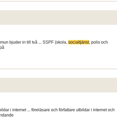
mun bjuder in till två ... SSPF (skola,
socialtjänst
, polis och
 på
dar i internet ... föreläsare och författare utbildar i internet och
ändande