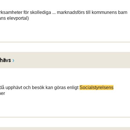
verksamheter för skollediga ... marknadsförs till kommunens barn
ns elevportal)
 hävs
 är då upphävt och besök kan göras enligt
Socialstyrelsens
ner