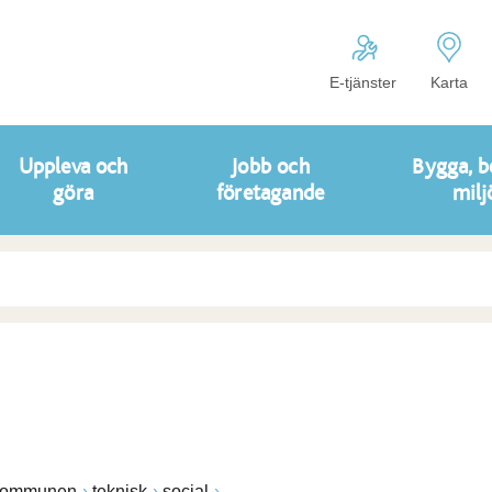
E-tjänster
Karta
Uppleva och
Jobb och
Bygga, b
göra
företagande
milj
 kommunen
teknisk
social