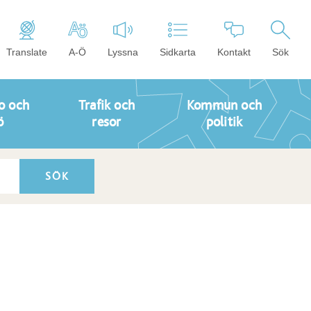
Translate
A-Ö
Lyssna
Sidkarta
Kontakt
Sök
o och
Trafik och
Kommun och
ö
resor
politik