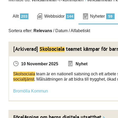
Allt
Webbsidor
Nyheter
203
144
59
Sortera efter:
Relevans
/
Datum
/
Alfabetiskt
[Arkiverad]
Skolsociala
teamet kämpar för barne
10 November 2025
Nyhet
Skolsociala
team är en nationell satsning och ett arbet
socialtjänst
. Målsättningen är att bidra till trygghet, öka
Bromölla Kommun
Föreläsning om barns digitala utsatthet