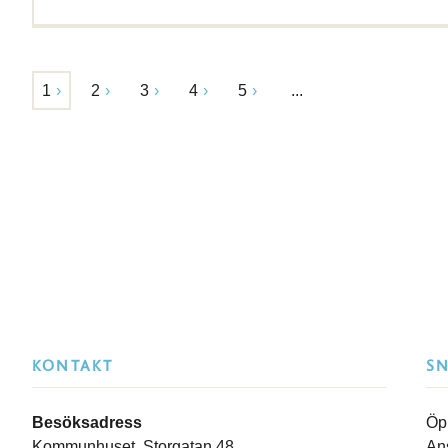
1
2
3
4
5
...
KONTAKT
S
Besöksadress
Öp
Kommunhuset, Storgatan 48
An