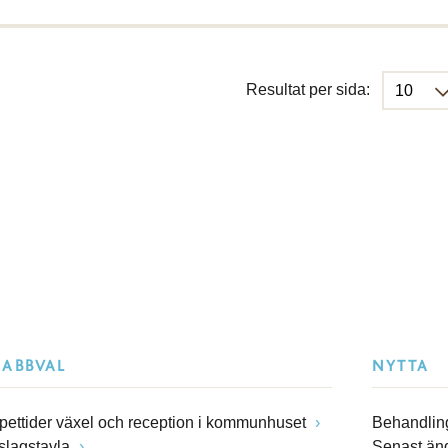
Resultat per sida:
NABBVAL
NYTTA
pettider växel och reception i kommunhuset
Behandling
slagstavla
Senast än