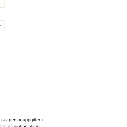
 av personuppgifter
drat på webbplatsen