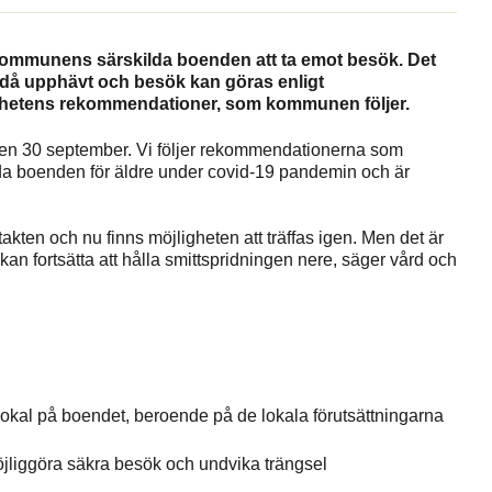
å kommunens särskilda boenden att ta emot besök. Det
r då upphävt och besök kan göras enligt
ighetens rekommendationer, som kommunen följer.
en 30 september. Vi följer rekommendationerna som
lda boenden för äldre under covid-19 pandemin och är
akten och nu finns möjligheten att träffas igen. Men det är
 kan fortsätta att hålla smittspridningen nere, säger vård och
lokal på boendet, beroende på de lokala förutsättningarna
öjliggöra säkra besök och undvika trängsel