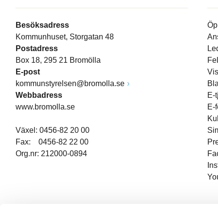
Besöksadress
Öp
Kommunhuset, Storgatan 48
An
Postadress
Le
Box 18, 295 21 Bromölla
Fe
E-post
Vi
kommunstyrelsen@bromolla.se
Bl
Webbadress
E-t
www.bromolla.se
E-
Ku
Växel: 0456-82 20 00
Si
Fax: 0456-82 22 00
Pr
Org.nr: 212000-0894
Fa
In
Yo