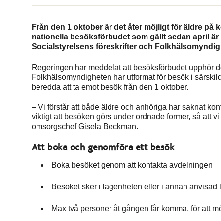
Från den 1 oktober är det åter möjligt för äldre p
nationella besöksförbudet som gällt sedan april ä
Socialstyrelsens föreskrifter och Folkhälsomynd
Regeringen har meddelat att besöksförbudet upphör d
Folkhälsomyndigheten har utformat för besök i särski
beredda att ta emot besök från den 1 oktober.
– Vi förstår att både äldre och anhöriga har saknat kont
viktigt att besöken görs under ordnade former, så att vi
omsorgschef Gisela Beckman.
Att boka och genomföra ett besök
Boka besöket genom att kontakta avdelningen
Besöket sker i lägenheten eller i annan anvisad 
Max två personer åt gången får komma, för att m