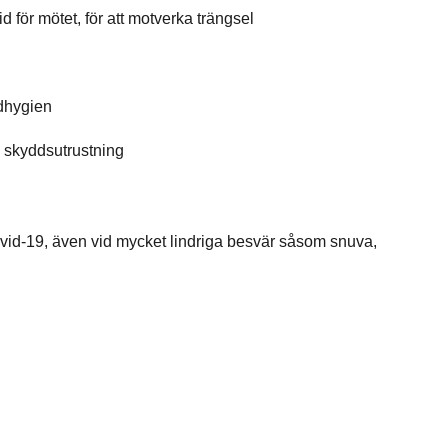
d för mötet, för att motverka trängsel
ndhygien
n skyddsutrustning
ovid-19, även vid mycket lindriga besvär såsom snuva,