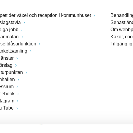
pettider växel och reception i kommunhuset
Behandling
slagstavla
Senast än
diga jobb
Om webbp
lanmälan
Kakor, coo
sselblåsarfunktion
Tillgängli
ankettsamling
jänster
förslag
lturpunkten
mhallen
essrum
cebook
stagram
u Tube