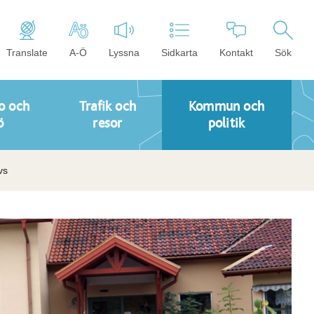
Translate
A-Ö
Lyssna
Sidkarta
Kontakt
Sök
o och
Trafik och
Kommun och
ö
resor
politik
vs