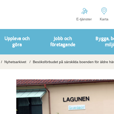
E-tjänster
Karta
Uppleva och
Jobb och
Bygga, b
göra
företagande
milj
Nyhetsarkivet
Besöksförbudet på särskilda boenden för äldre hä