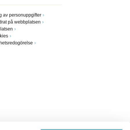
 av personuppgifter
drat på webbplatsen
latsen
kies
ghetsredogörelse