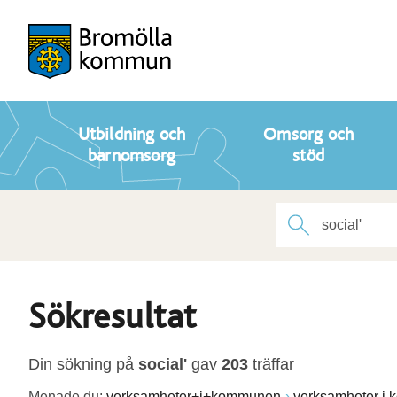
Utbildning och
Omsorg och
barnomsorg
stöd
Sökresultat
Din sökning på
social'
gav
203
träffar
Menade du:
verksamheter+i+kommunen
verksamheter i