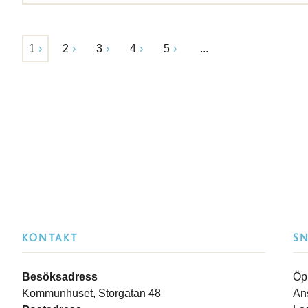
1
2
3
4
5
...
KONTAKT
S
Besöksadress
Öp
Kommunhuset, Storgatan 48
An