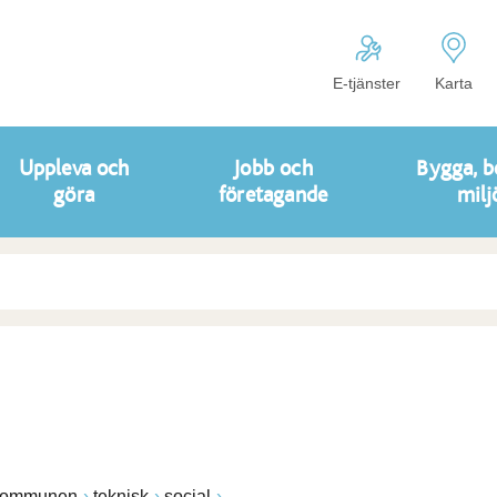
E-tjänster
Karta
Uppleva och
Jobb och
Bygga, b
göra
företagande
milj
 kommunen
teknisk
social