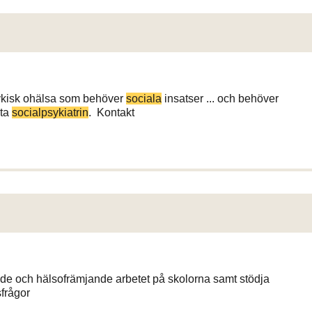
sykisk ohälsa som behöver
sociala
insatser ... och behöver
kta
socialpsykiatrin
. Kontakt
ande och hälsofrämjande arbetet på skolorna samt stödja
frågor