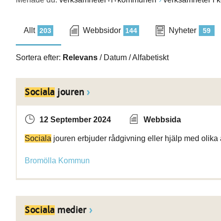
Allt
Webbsidor
Nyheter
203
144
59
Sortera efter:
Relevans
/
Datum
/
Alfabetiskt
Sociala
jouren
12 September 2024
Webbsida
Sociala
jouren erbjuder rådgivning eller hjälp med olika
Bromölla Kommun
Sociala
medier