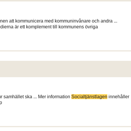
munen att kommunicera med kommuninvånare och andra ...
ierna är ett komplement till kommunens övriga
ur samhället ska ... Mer information
Socialtjänstlagen
innehåller
lp