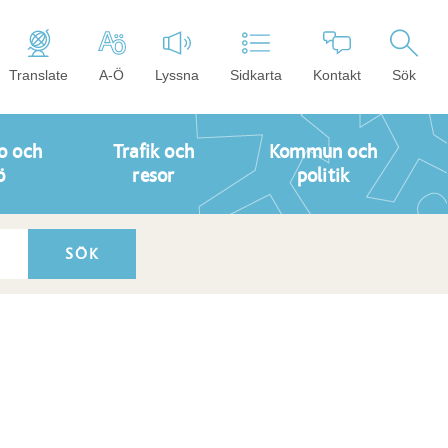
Translate
A-Ö
Lyssna
Sidkarta
Kontakt
Sök
o och
Trafik och
Kommun och
ö
resor
politik